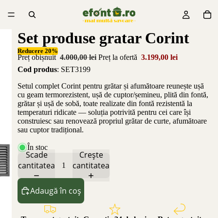
Set produse gratar Corint
Reducere 20%
Preț obișnuit
4.000,00 lei
Preț la ofertă
3.199,00 lei
Cod produs
: SET3199
Setul complet Corint pentru grătar și afumătoare reunește ușă
cu geam termorezistent, ușă de cuptor/șemineu, plită din fontă,
grătar și ușă de sobă, toate realizate din fontă rezistentă la
temperaturi ridicate — soluția potrivită pentru cei care își
construiesc sau renovează propriul grătar de curte, afumătoare
sau cuptor tradițional.
În stoc
Scade
Crește
cantitatea
cantitatea
Adaugă în coș