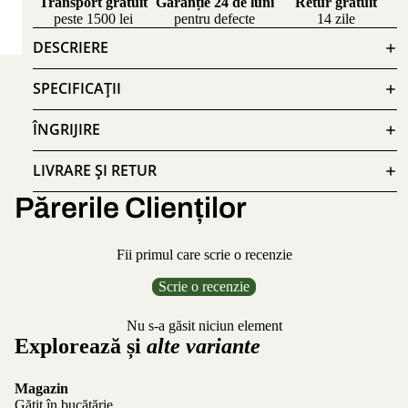
Transport gratuit
Garanție 24 de luni
Retur gratuit
peste 1500 lei
pentru defecte
14 zile
DESCRIERE
SPECIFICAȚII
ÎNGRIJIRE
LIVRARE ȘI RETUR
Părerile Clienților
Fii primul care scrie o recenzie
Scrie o recenzie
Nu s-a găsit niciun element
Explorează și
alte variante
Magazin
Gătit în bucătărie