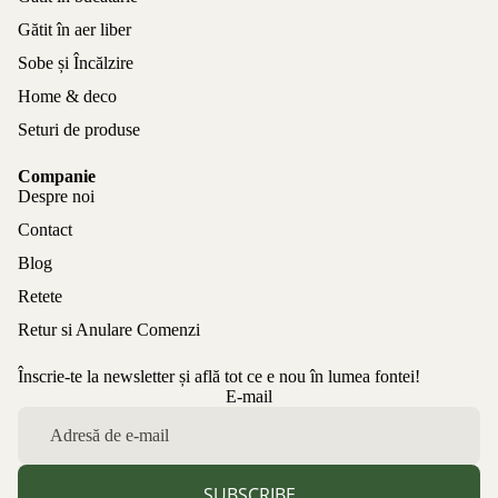
Gătit în aer liber
Sobe și Încălzire
Home & deco
Seturi de produse
Companie
Despre noi
Contact
Blog
Retete
Retur si Anulare Comenzi
Înscrie-te la newsletter și află tot ce e nou în lumea fontei!
Politica de confidențialitate
E-mail
Politica de rambursare
Termeni de utilizare
Politica de expediere
SUBSCRIBE