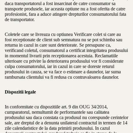
daca transportatorul a fost insarcinat de catre consumator sa
transporte produsele, iar aceasta optiune nu a fost oferita de catre
profesionist, fara a aduce atingere drepturilor consumatorului fata
de transportator.
Coletele care se livreaza cu optiunea Verificare colet si care au
fost receptionate de client sub semnatura nu se pot schimba sau
returna in cazul in care sunt deteriorate. Se presupune ca,
verificand coletul, consumatorul a certificat integritatea produsului
in momentul livrarii prin receptionarea acestuia. Reclamatiile
ulterioare cu privire la deteriorarea produsului vor fi considerate
culpa consumatorului, iar in cazul in care se doreste returul
produsului in cauza, se va face o estimare a daunelor, iar suma
rambursata clientului va fi redusa cu contravaloarea daunelor.
Dispozitii legale
In conformitate cu dispozitiile art. 9 din OUG 34/2014,
cumparatorul, nemultumit de performantele sau calitatea
produsului sau daca constata ca produsul nu corespunde cerintelor
sale, are dreptul de a denunta unilateral contractul in termen de 14
zile calendaristice de la data primirii produsului. In cazul