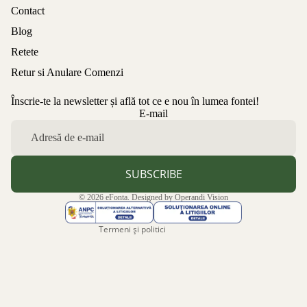
Contact
Blog
Retete
Retur si Anulare Comenzi
Înscrie-te la newsletter și află tot ce e nou în lumea fontei!
Politica de confidențialitate
E-mail
Politica de rambursare
Termeni de utilizare
Politica de expediere
SUBSCRIBE
Informații de contact
© 2026
eFonta
. Designed by
Operandi Vision
Aviz legal
Termeni și politici