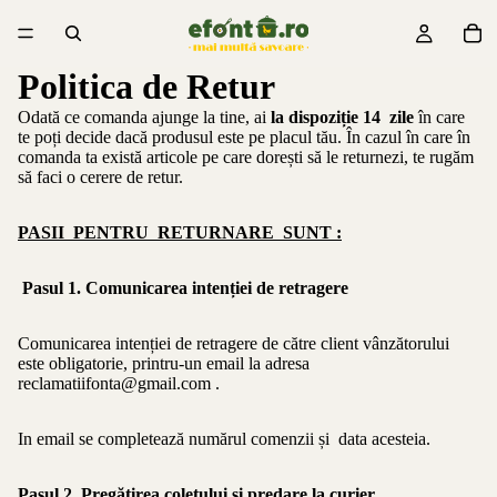
Politica de Retur
Odată ce comanda ajunge la tine, ai
la dispoziție 14 zile
în care
te poți decide dacă produsul este pe placul tău. În cazul în care în
comanda ta există articole pe care dorești să le returnezi, te rugăm
să faci o cerere de retur.
PASII PENTRU RETURNARE SUNT :
Pasul 1. C
omunicarea intenției de retragere
Comunicarea intenției de retragere de către client vânzătorului
este obligatorie, printru-un email la adresa
reclamatiifonta@gmail.com
.
In email se completează numărul comenzii și data acesteia.
Pasul 2. Pregătirea coletului și predare la curier