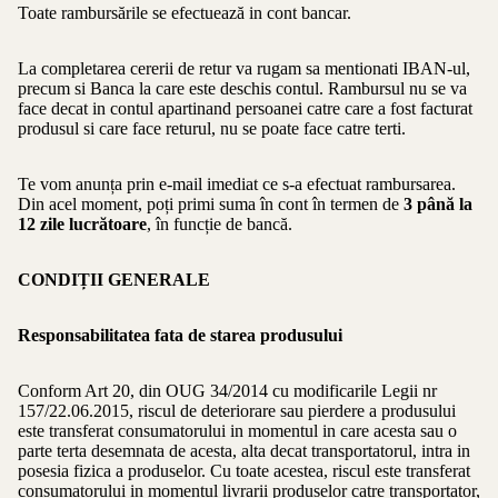
Toate rambursările se efectuează in cont bancar.
La completarea cererii de retur va rugam sa mentionati IBAN-ul,
precum si Banca la care este deschis contul. Rambursul nu se va
face decat in contul apartinand persoanei catre care a fost facturat
produsul si care face returul, nu se poate face catre terti.
Te vom anunța prin e-mail imediat ce s-a efectuat rambursarea.
Din acel moment, poți primi suma în cont în termen de
3 până la
12 zile lucrătoare
, în funcție de bancă.
CONDIȚII GENERALE
Responsabilitatea fata de starea produsului
Conform Art 20, din OUG 34/2014 cu modificarile Legii nr
157/22.06.2015, riscul de deteriorare sau pierdere a produsului
este transferat consumatorului in momentul in care acesta sau o
parte terta desemnata de acesta, alta decat transportatorul, intra in
posesia fizica a produselor. Cu toate acestea, riscul este transferat
consumatorului in momentul livrarii produselor catre transportator,