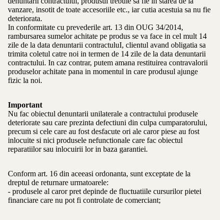
denuntarii contractului, produsul trebuie sa fie in starea de la
vanzare, insotit de toate accesoriile etc., iar cutia acestuia sa nu fie
deteriorata.
In conformitate cu prevederile art. 13 din OUG 34/2014,
rambursarea sumelor achitate pe produs se va face in cel mult 14
zile de la data denuntarii contractuluI, clientul avand obligatia sa
trimita coletul catre noi in termen de 14 zile de la data denuntarii
contractului. In caz contrar, putem amana restituirea contravalorii
produselor achitate pana in momentul in care produsul ajunge
fizic la noi.
Important
Nu fac obiectul denuntarii unilaterale a contractului produsele
deteriorate sau care prezinta defectiuni din culpa cumparatorului,
precum si cele care au fost desfacute ori ale caror piese au fost
inlocuite si nici produsele nefunctionale care fac obiectul
reparatiilor sau inlocuirii lor in baza garantiei.
Conform art. 16 din aceeasi ordonanta, sunt exceptate de la
dreptul de returnare urmatoarele:
- produsele al caror pret depinde de fluctuatiile cursurilor pietei
financiare care nu pot fi controlate de comerciant;