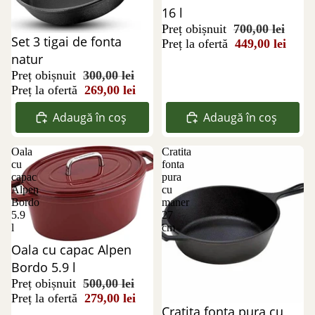
16 l
Preț obișnuit
700,00 lei
Reducere 10%
Set 3 tigai de fonta
Preț la ofertă
449,00 lei
natur
Preț obișnuit
300,00 lei
Preț la ofertă
269,00 lei
Adaugă în coș
Adaugă în coș
Oala
Cratita
cu
fonta
capac
pura
Alpen
cu
Bordo
maner
5.9
27
l
cm
Reducere 44%
Oala cu capac Alpen
Bordo 5.9 l
Preț obișnuit
500,00 lei
Preț la ofertă
279,00 lei
Reducere 40%
Cratita fonta pura cu