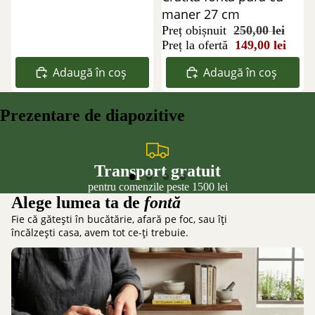
maner 27 cm
Preț obișnuit
250,00 lei
Preț la ofertă
149,00 lei
Adaugă în coș
Adaugă în coș
Prezentare de diapozitive
Transport gratuit
pentru comenzile peste 1500 lei
Alege lumea ta de
fontă
Fie că gătești în bucătărie, afară pe foc, sau îți
încălzești casa, avem tot ce-ți trebuie.
Gătit în Bucătărie