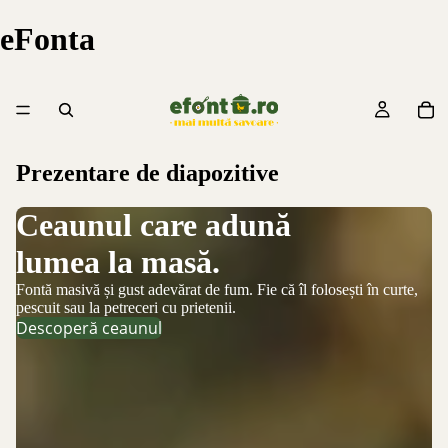
eFonta
Prezentare de diapozitive
Ceaunul care adună
U
lumea la masă.
Cr
De
Al
Fontă masivă și gust adevărat de fum. Fie că îl folosești în curte,
pescuit sau la petreceri cu prietenii.
Descoperă ceaunul