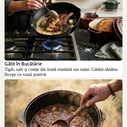
Gătit în Bucătărie
Tigăi, oale și cratițe din fontă emailată sau natur. Gătitul sănătos
începe cu vasul potrivit.
Gătit în Aer Liber