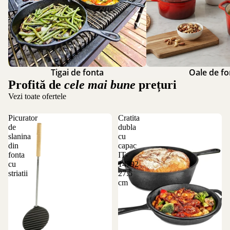
Tigai de fonta
Oale de fo
Profită de
cele mai bune
prețuri
Vezi toate ofertele
Picurator
Cratita
de
dubla
slanina
cu
din
capac
fonta
IT-
cu
14792
striatii
27.5
cm