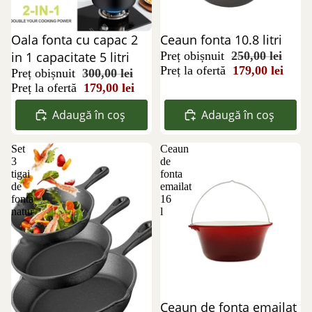
Reducere 40%
Oala fonta cu capac 2
Reducere 28%
Ceaun fonta 10.8 litri
in 1 capacitate 5 litri
Preț obișnuit
250,00 lei
Preț la ofertă
179,00 lei
Preț obișnuit
300,00 lei
Preț la ofertă
179,00 lei
Adaugă în coș
Adaugă în coș
Set
Ceaun
3
de
tigai
fonta
de
emailat
fonta
16
natur
l
Reducere 36%
Ceaun de fonta emailat