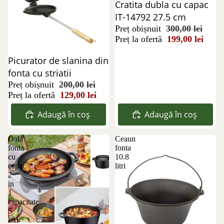
Reducere 34%
Cratita dubla cu capac
IT-14792 27.5 cm
Preț obișnuit
300,00 lei
Preț la ofertă
199,00 lei
Reducere 36%
Picurator de slanina din
fonta cu striatii
Preț obișnuit
200,00 lei
Preț la ofertă
129,00 lei
Adaugă în coș
Adaugă în coș
Oala
Ceaun
fonta
fonta
cu
10.8
capac
litri
2
in
1
capacitate
5
litri