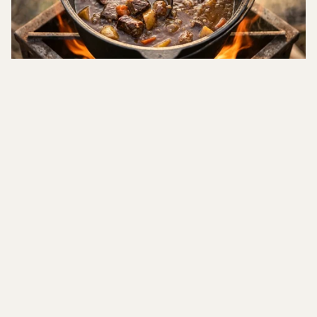
Gătit în Aer Liber
Ceaune, discuri, grill-uri și cazane. Tot ce-ți trebuie ca să gătești
afară, pe foc, ca pe vremuri.
Încălzire și Sobe