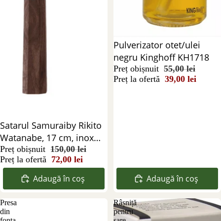
Reducere 29%
Pulverizator otet/ulei
negru Kinghoff KH1718
Preț obișnuit
55,00 lei
Preț la ofertă
39,00 lei
Reducere 52%
Satarul Samuraiby Rikito
Watanabe, 17 cm, inox
hammer
Preț obișnuit
150,00 lei
Preț la ofertă
72,00 lei
Adaugă în coș
Adaugă în coș
Presa
Râșniță
din
pentru
fonta
sare