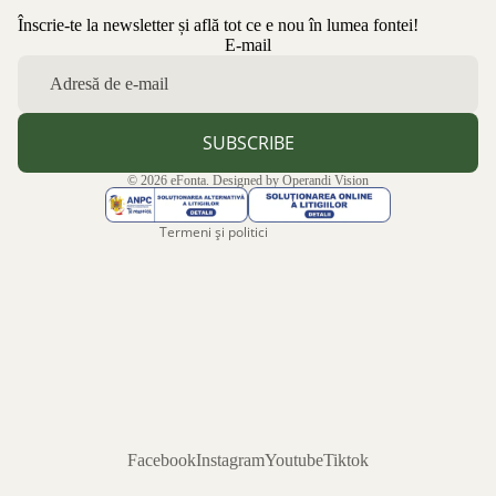
Înscrie-te la newsletter și află tot ce e nou în lumea fontei!
Politica de confidențialitate
E-mail
Politica de rambursare
Termeni de utilizare
Politica de expediere
SUBSCRIBE
Informații de contact
© 2026
eFonta
. Designed by
Operandi Vision
Aviz legal
Termeni și politici
Facebook
Instagram
Youtube
Tiktok