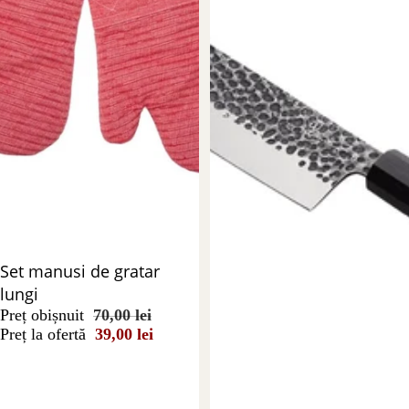
Stoc epuizat
Set manusi de gratar
lungi
Preț obișnuit
70,00 lei
Preț la ofertă
39,00 lei