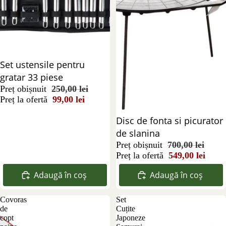
Reducere 60%
Set ustensile pentru
gratar 33 piese
Preț obișnuit
250,00 lei
Preț la ofertă
99,00 lei
Reducere 22%
Disc de fonta si picurator
de slanina
Preț obișnuit
700,00 lei
Preț la ofertă
549,00 lei
Adaugă în coș
Adaugă în coș
Covoras
Set
de
Cuțite
copt
Japoneze