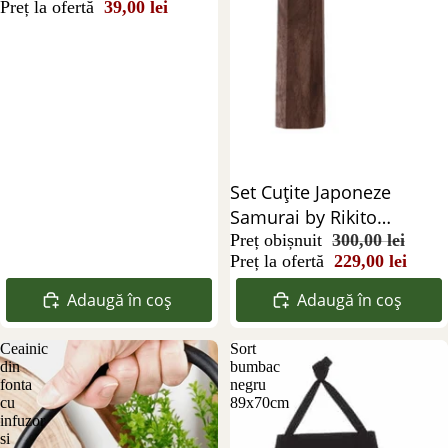
Preț la ofertă
39,00 lei
Reducere 24%
Set Cuțite Japoneze
Samurai by Rikito
Watanabe -Nakiri 18 cm +
Preț obișnuit
300,00 lei
Preț la ofertă
229,00 lei
Satar 17 cm + Sashimi 24
cm
Adaugă în coș
Adaugă în coș
Ceainic
Sort
din
bumbac
fonta
negru
cu
89x70cm
infuzor
si