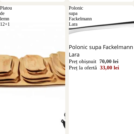
Platou
Polonic
de
supa
lemn
Fackelmann
12+1
Lara
Reducere 53%
Polonic supa Fackelmann
Lara
Preț obișnuit
70,00 lei
Preț la ofertă
33,00 lei