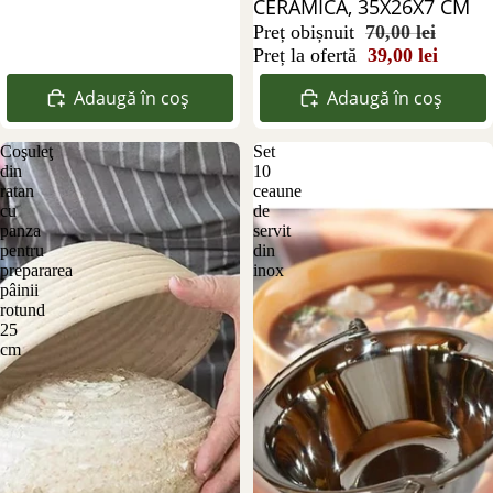
CERAMICA, 35X26X7 CM
Preț obișnuit
70,00 lei
Preț la ofertă
39,00 lei
Adaugă în coș
Adaugă în coș
Coşuleţ
Set
din
10
ratan
ceaune
cu
de
panza
servit
pentru
din
prepararea
inox
pâinii
rotund
25
cm