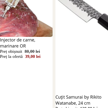
Reducere 51%
Injector de carne,
marinare OR
Preț obișnuit
80,00 lei
Preț la ofertă
39,00 lei
Reducere 43%
Cuțit Samurai by Rikito
Watanabe, 24 cm