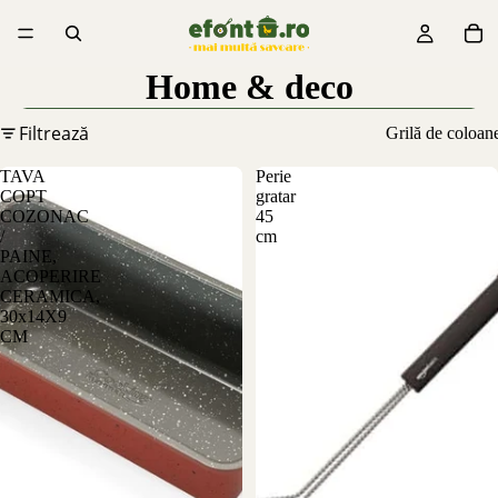
Home & deco
Filtrează
Grilă de coloan
TAVA
Perie
COPT
gratar
COZONAC
45
/
cm
PAINE,
ACOPERIRE
CERAMICA,
30x14X9
CM