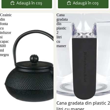
Adaugă în coș
Adaugă în coș
Ceainic
Cana
din
gradata
fonta
din
cu
plastic
infuzor
2
si
litri
capac
cu
600
maner
ml
negru
Reducere 69%
Cana gradata din plastic 2
litri cu maner