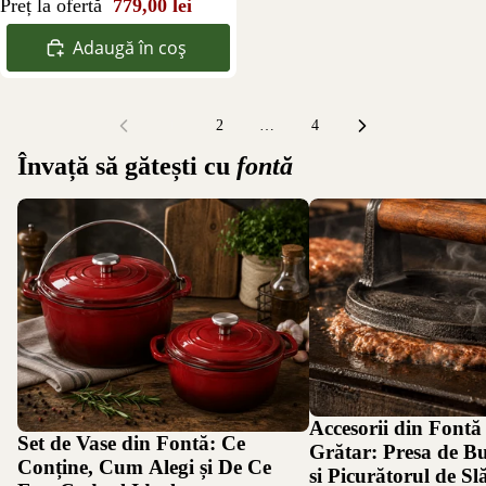
Preț la ofertă
779,00 lei
Adaugă în coș
1
2
…
4
Învață să gătești cu
fontă
Set de Vase din Fontă: Ce Conține, Cum
Accesorii din Fontă pentr
Alegi și De Ce Este Cadoul Ideal
de Burger, Presa și Picură
Accesorii din Fontă
Set de Vase din Fontă: Ce
Grătar: Presa de Bu
Conține, Cum Alegi și De Ce
și Picurătorul de Sl