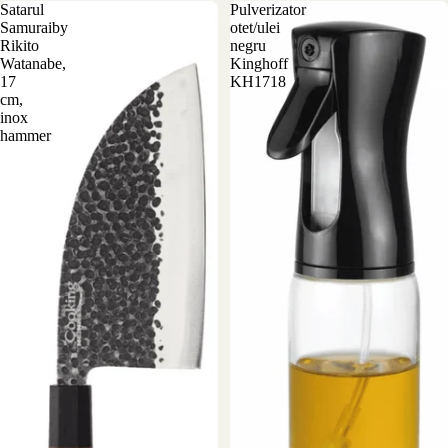
Satarul
Pulverizator
Samuraiby
otet/ulei
Rikito
negru
Watanabe,
Kinghoff
17
KH1718
cm,
inox
hammer