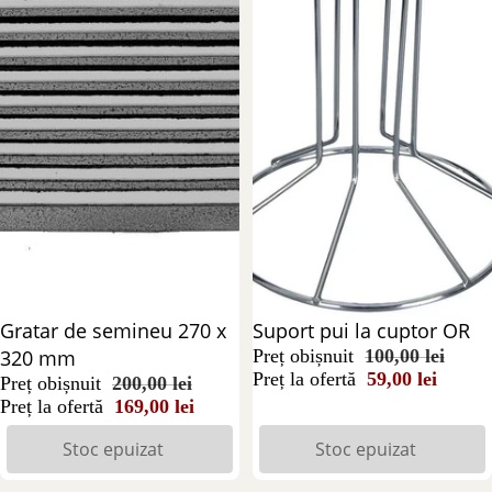
Stoc epuizat
Gratar de semineu 270 x
Stoc epuizat
Suport pui la cuptor OR
320 mm
Preț obișnuit
100,00 lei
Preț la ofertă
59,00 lei
Preț obișnuit
200,00 lei
Preț la ofertă
169,00 lei
Stoc epuizat
Stoc epuizat