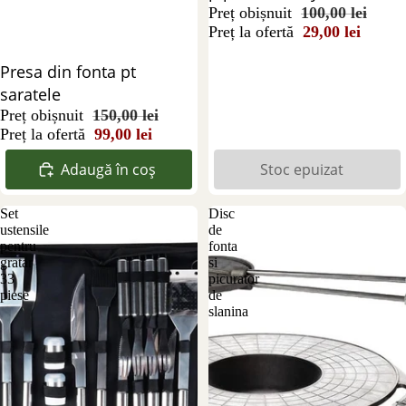
Preț obișnuit
100,00 lei
Preț la ofertă
29,00 lei
Reducere 34%
Presa din fonta pt
saratele
Preț obișnuit
150,00 lei
Preț la ofertă
99,00 lei
Adaugă în coș
Stoc epuizat
Set
Disc
ustensile
de
pentru
fonta
gratar
si
33
picurator
piese
de
slanina