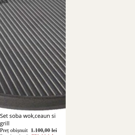
grill
Reducere 29%
Set soba wok,ceaun si
grill
Preț obișnuit
1.100,00 lei