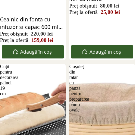
Preț obișnuit
80,00 lei
Preț la ofertă
25,00 lei
Reducere 28%
Ceainic din fonta cu
infuzor si capac 600 ml
negru
Preț obișnuit
220,00 lei
Preț la ofertă
159,00 lei
Adaugă în coș
Adaugă în coș
Cuțit
Coşuleţ
pentru
din
decorarea
ratan
pâinei
cu
19
panza
cm
pentru
prepararea
pâinii
ovale