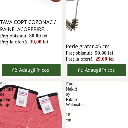
Reducere 51%
TAVA COPT COZONAC /
PAINE, ACOPERIRE
CERAMICA, 30x14X9 CM
Preț obișnuit
80,00 lei
Preț la ofertă
39,00 lei
Reducere 42%
Perie gratar 45 cm
Preț obișnuit
50,00 lei
Preț la ofertă
29,00 lei
Adaugă în coș
Adaugă în coș
Set
Cuțit
manusi
Nakiri
de
by
gratar
Rikito
lungi
Watanabe
–
18
cm