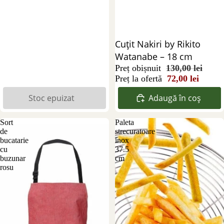
Reducere 45%
Cuțit Nakiri by Rikito
Watanabe – 18 cm
Preț obișnuit
130,00 lei
Preț la ofertă
72,00 lei
Stoc epuizat
Adaugă în coș
Sort
Paleta
de
strecuratoare
bucatarie
inox
cu
37.5
buzunar
cm
rosu