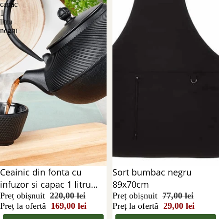
capac
1
litru
negru
Reducere 23%
Ceainic din fonta cu
Reducere 62%
Sort bumbac negru
infuzor si capac 1 litru
89x70cm
negru
Preț obișnuit
220,00 lei
Preț obișnuit
77,00 lei
Preț la ofertă
169,00 lei
Preț la ofertă
29,00 lei