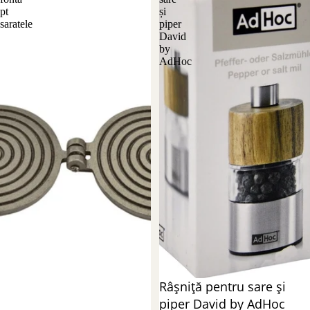
pt
și
saratele
piper
David
by
AdHoc
Stoc epuizat
Râșniță pentru sare și
piper David by AdHoc