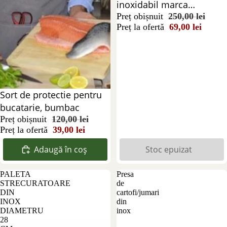
inoxidabil marca
MDHAND
Preț obișnuit
250,00 lei
Preț la ofertă
69,00 lei
Reducere 68%
Sort de protectie pentru
bucatarie, bumbac
Preț obișnuit
120,00 lei
Preț la ofertă
39,00 lei
Adaugă în coș
Stoc epuizat
PALETA
Presa
STRECURATOARE
de
DIN
cartofi/jumari
INOX
din
DIAMETRU
inox
28