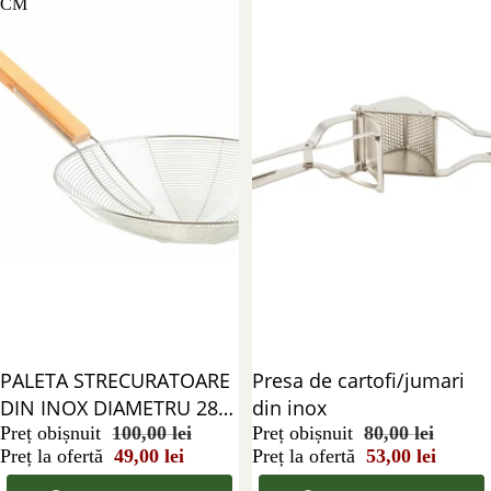
CM
Reducere 51%
PALETA STRECURATOARE
Reducere 34%
Presa de cartofi/jumari
DIN INOX DIAMETRU 28
din inox
CM
Preț obișnuit
100,00 lei
Preț obișnuit
80,00 lei
Preț la ofertă
49,00 lei
Preț la ofertă
53,00 lei