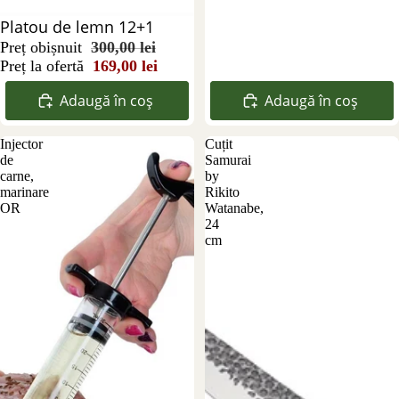
Reducere 44%
Platou de lemn 12+1
Preț obișnuit
300,00 lei
Preț la ofertă
169,00 lei
Adaugă în coș
Adaugă în coș
Injector
Cuțit
de
Samurai
carne,
by
marinare
Rikito
OR
Watanabe,
24
cm