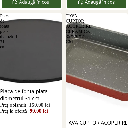
Adaugă în coș
Adaugă în coș
Placa
TAVA
de
CUPTOR
fonta
ACOPERIRE
plata
CERAMICA,
diametrul
35X26X7
31
CM
cm
Reducere 34%
Placa de fonta plata
diametrul 31 cm
Preț obișnuit
150,00 lei
Preț la ofertă
99,00 lei
Reducere 44%
TAVA CUPTOR ACOPERIRE