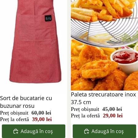
Reducere 36%
Paleta strecuratoare inox
Reducere 35%
Sort de bucatarie cu
37.5 cm
buzunar rosu
Preț obișnuit
45,00 lei
Preț obișnuit
60,00 lei
Preț la ofertă
29,00 lei
Preț la ofertă
39,00 lei
Adaugă în coș
Adaugă în coș