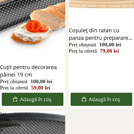
Reducere 21%
Coşuleţ din ratan cu
panza pentru prepararea
pâinii ovale
Preț obișnuit
100,00 lei
Preț la ofertă
79,00 lei
Reducere 41%
Cuțit pentru decorarea
pâinei 19 cm
Preț obișnuit
100,00 lei
Preț la ofertă
59,00 lei
Adaugă în coș
Adaugă în coș
Set
soba
wok,ceaun
si