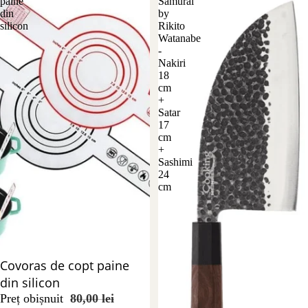
paine
Samurai
din
by
silicon
Rikito
Watanabe
-
Nakiri
18
cm
+
Satar
17
cm
+
Sashimi
24
cm
Reducere 51%
Covoras de copt paine
din silicon
Preț obișnuit
80,00 lei