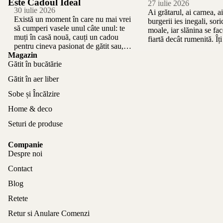
Este Cadoul Ideal
27 iulie 2026
30 iulie 2026
Ai grătarul, ai carnea, ai 
Există un moment în care nu mai vrei
burgerii ies inegali, sor
să cumperi vasele unul câte unul: te
moale, iar slănina se fa
muți în casă nouă, cauți un cadou
fiartă decât rumenită. Î
pentru cineva pasionat de gătit sau,
experiență: diferența din
Magazin
pur și...
Gătit în bucătărie
Gătit în aer liber
Sobe și Încălzire
Home & deco
Seturi de produse
Companie
Despre noi
Contact
Blog
Retete
Retur si Anulare Comenzi