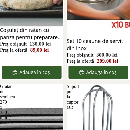
Reducere 32%
Coşuleţ din ratan cu
panza pentru prepararea
Reducere 30%
Set 10 ceaune de servit
pâinii rotund 25 cm
Preț obișnuit
130,00 lei
din inox
Preț la ofertă
89,00 lei
Preț obișnuit
300,00 lei
Preț la ofertă
209,00 lei
Adaugă în coș
Adaugă în coș
Gratar
Suport
de
pui
semineu
la
270
cuptor
x
OR
320
mm