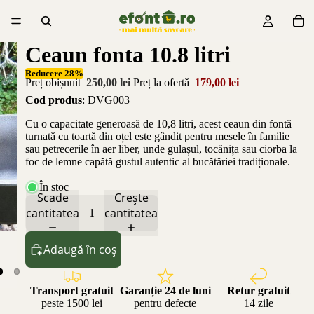
Ceaun fonta 10.8 litri
Reducere 28%
Preț obișnuit
250,00 lei
Preț la ofertă
179,00 lei
Cod produs
: DVG003
Cu o capacitate generoasă de 10,8 litri, acest ceaun din fontă
turnată cu toartă din oțel este gândit pentru mesele în familie
sau petrecerile în aer liber, unde gulașul, tocănița sau ciorba la
foc de lemne capătă gustul autentic al bucătăriei tradiționale.
În stoc
Scade
Crește
cantitatea
cantitatea
Adaugă în coș
Transport gratuit
Garanție 24 de luni
Retur gratuit
peste 1500 lei
pentru defecte
14 zile