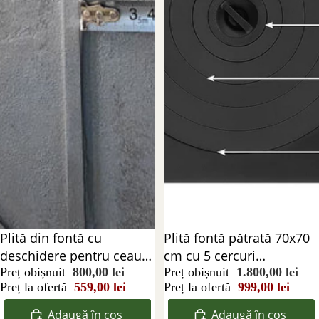
Reducere 30%
Plită din fontă cu
Reducere 45%
Plită fontă pătrată 70x70
deschidere pentru ceaun
cm cu 5 cercuri
– 55x55 cm, 3 inele
Preț obișnuit
800,00 lei
detașabile
Preț obișnuit
1.800,00 lei
Preț la ofertă
559,00 lei
Preț la ofertă
999,00 lei
detașabile
Adaugă în coș
Adaugă în coș