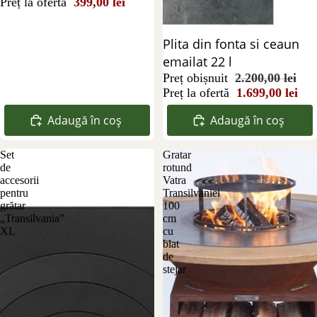
Preț la ofertă
399,00 lei
Reducere 23%
Plita din fonta si ceaun
emailat 22 l
Preț obișnuit
2.200,00 lei
Preț la ofertă
1.699,00 lei
Adaugă în coș
Adaugă în coș
Set
Gratar
de
rotund
accesorii
Vatra
pentru
Transilvaniei
grătar
100
„Transilvania”
cm
XL
cu
blat
de
stejar