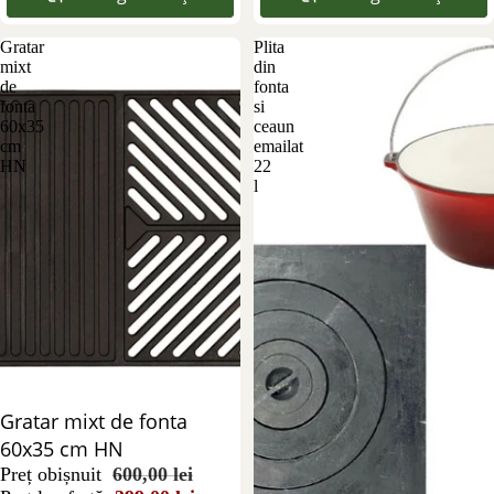
Gratar
Plita
mixt
din
de
fonta
fonta
si
60x35
ceaun
cm
emailat
HN
22
l
Reducere 34%
Gratar mixt de fonta
60x35 cm HN
Preț obișnuit
600,00 lei