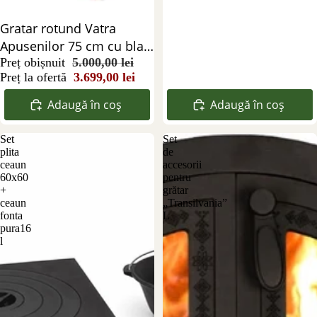
Reducere 26%
Gratar rotund Vatra
Apusenilor 75 cm cu blat
de stejar
Preț obișnuit
5.000,00 lei
Preț la ofertă
3.699,00 lei
Adaugă în coș
Adaugă în coș
Set
Set
plita
de
ceaun
accesorii
60x60
pentru
+
grătar
ceaun
„Transilvania”
fonta
L
pura16
l