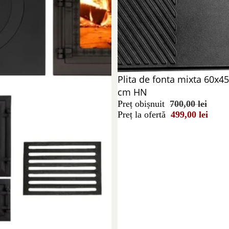
Reducere 29%
Plita de fonta mixta 60x45
cm HN
Preț obișnuit
700,00 lei
Preț la ofertă
499,00 lei