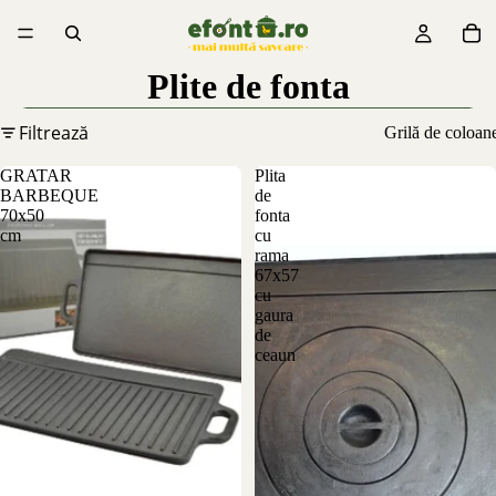
Plite de fonta
Filtrează
Grilă de coloan
GRATAR
Plita
BARBEQUE
de
70x50
fonta
cm
cu
rama
67x57
cu
gaura
de
ceaun