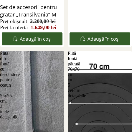
Reducere 25%
Set de accesorii pentru
grătar „Transilvania” M
Preț obișnuit
2.200,00 lei
Preț la ofertă
1.649,00 lei
Adaugă în coș
Adaugă în coș
Plită
Plită
din
fontă
fontă
pătrată
cu
70x70
deschidere
cm
pentru
cu
ceaun
5
–
cercuri
55x55
detașabile
cm,
3
inele
detașabile