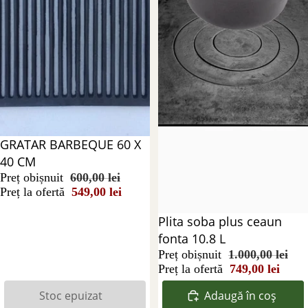
Stoc epuizat
GRATAR BARBEQUE 60 X
40 CM
Preț obișnuit
600,00 lei
Preț la ofertă
549,00 lei
Reducere 25%
Plita soba plus ceaun
fonta 10.8 L
Preț obișnuit
1.000,00 lei
Preț la ofertă
749,00 lei
Stoc epuizat
Adaugă în coș