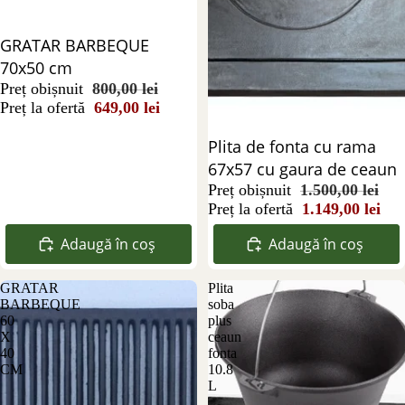
Reducere 19%
GRATAR BARBEQUE
70x50 cm
Preț obișnuit
800,00 lei
Preț la ofertă
649,00 lei
Reducere 23%
Plita de fonta cu rama
67x57 cu gaura de ceaun
Preț obișnuit
1.500,00 lei
Preț la ofertă
1.149,00 lei
Adaugă în coș
Adaugă în coș
GRATAR
Plita
BARBEQUE
soba
60
plus
X
ceaun
40
fonta
CM
10.8
L