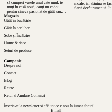
să cumperi vasele unul câte unul: te
moale, iar slănina se fa
muți în casă nouă, cauți un cadou
fiartă decât rumenită. Î
pentru cineva pasionat de gătit sau,
experiență: diferența din
Magazin
pur și...
Gătit în bucătărie
Gătit în aer liber
Sobe și Încălzire
Home & deco
Seturi de produse
Companie
Despre noi
Contact
Blog
Retete
Retur si Anulare Comenzi
Înscrie-te la newsletter și află tot ce e nou în lumea fontei!
Politica de confidențialitate
E-mail