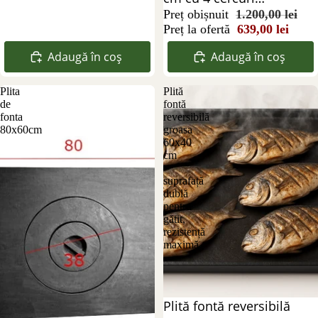
concentrice
Preț obișnuit
1.200,00 lei
Preț la ofertă
639,00 lei
Adaugă în coș
Adaugă în coș
Plita
Plită
de
fontă
fonta
reversibilă
80x60cm
groasa
60x40
cm
–
suprafață
dublă
pentru
gătit,
rezistență
maximă
Reducere 36%
Plită fontă reversibilă