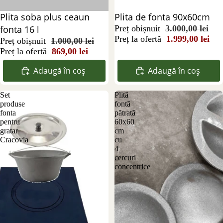
Reducere 13%
Plita soba plus ceaun
Reducere 33%
Plita de fonta 90x60cm
fonta 16 l
Preț obișnuit
3.000,00 lei
Preț la ofertă
1.999,00 lei
Preț obișnuit
1.000,00 lei
Preț la ofertă
869,00 lei
Adaugă în coș
Adaugă în coș
Set
Plită
produse
fontă
fonta
pătrată
pentru
60x60
gratar
cm
Cracovia
cu
4
cercuri
concentrice