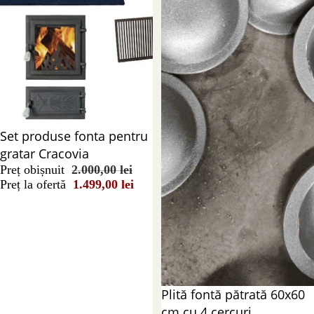
Reducere 25%
Set produse fonta pentru
gratar Cracovia
Preț obișnuit
2.000,00 lei
Preț la ofertă
1.499,00 lei
Reducere 47%
Plită fontă pătrată 60x60
cm cu 4 cercuri