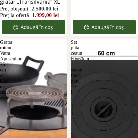
grătar „Transilvania” XL
Preț obișnuit
2.500,00 lei
Preț la ofertă
1.999,00 lei
Adaugă în coș
Adaugă în coș
Gratar
Set
rotund
plita
Vatra
ceaun
Apusenilor
60x60cm
75
+
cm
ceaun
cu
fonta
blat
pura
de
10
stejar
l