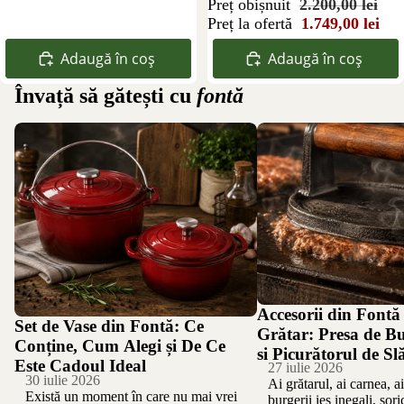
Preț obișnuit
2.200,00 lei
Preț la ofertă
1.749,00 lei
Adaugă în coș
Adaugă în coș
Învață să gătești cu
fontă
Set de Vase din Fontă: Ce Conține, Cum
Accesorii din Fontă pentr
Alegi și De Ce Este Cadoul Ideal
de Burger, Presa și Picură
Accesorii din Fontă
Set de Vase din Fontă: Ce
Grătar: Presa de Bu
Conține, Cum Alegi și De Ce
și Picurătorul de Sl
Este Cadoul Ideal
27 iulie 2026
30 iulie 2026
Ai grătarul, ai carnea, ai 
Există un moment în care nu mai vrei
burgerii ies inegali, sor