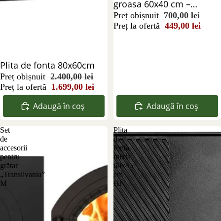
groasa 60x40 cm –
suprafață dublă pentru
Preț obișnuit
700,00 lei
Preț la ofertă
449,00 lei
gătit, rezistență maximă
Reducere 29%
Plita de fonta 80x60cm
Preț obișnuit
2.400,00 lei
Preț la ofertă
1.699,00 lei
Adaugă în coș
Adaugă în coș
Set
Plita
de
de
accesorii
fonta
pentru
mixta
grătar
60x45
„Transilvania”
cm
M
HN