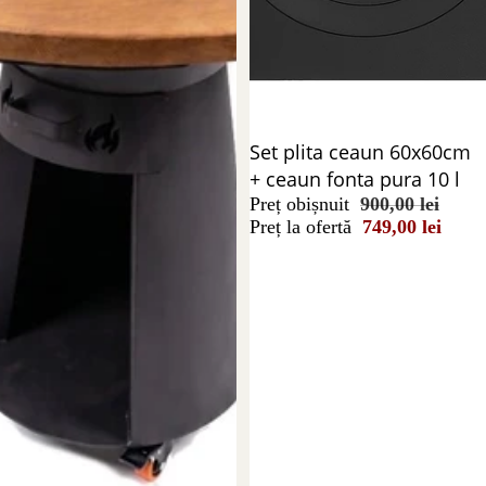
Reducere 17%
Set plita ceaun 60x60cm
+ ceaun fonta pura 10 l
Preț obișnuit
900,00 lei
Preț la ofertă
749,00 lei