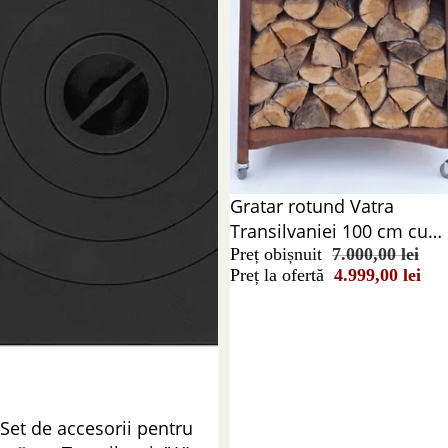
Reducere 29%
Gratar rotund Vatra
Transilvaniei 100 cm cu
blat de stejar
Preț obișnuit
7.000,00 lei
Preț la ofertă
4.999,00 lei
Reducere 20%
Set de accesorii pentru