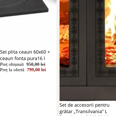
Reducere 16%
Set plita ceaun 60x60 +
ceaun fonta pura16 l
Preț obișnuit
950,00 lei
Preț la ofertă
799,00 lei
Reducere 21%
Set de accesorii pentru
grătar „Transilvania” L