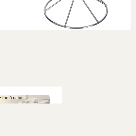
 fontă natur
 de fontă natur