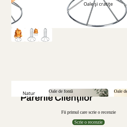
Oale și cratițe
Oale de fontă
Oale de
Natur
Părerile Clienților
Oale de fontă
Oale
Emailate
Fii primul care scrie o recenzie
Scrie o recenzie