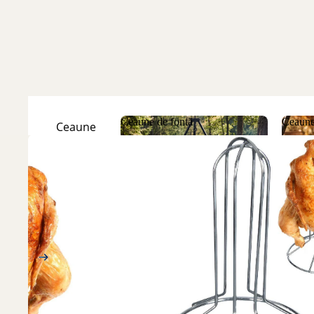
Ceaune de fontă
Ceaune
Ceaune
Natur
Ceaune de fontă
Ceau
Ceaune
Emailate
Discuri
de fontă