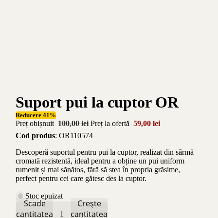
Suport pui la cuptor OR
Reducere 41%
Preț obișnuit
100,00 lei
Preț la ofertă
59,00 lei
Cod produs
: OR110574
Descoperă suportul pentru pui la cuptor, realizat din sârmă
cromată rezistentă, ideal pentru a obține un pui uniform
rumenit și mai sănătos, fără să stea în propria grăsime,
perfect pentru cei care gătesc des la cuptor.
Stoc epuizat
Scade
Crește
cantitatea
cantitatea