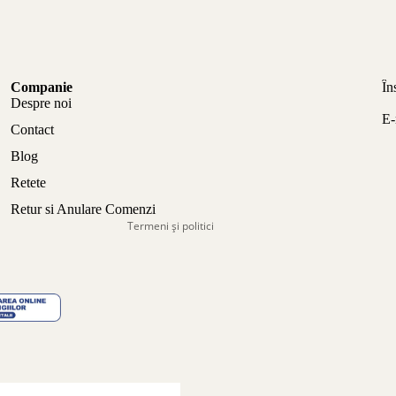
Politica de confidențialitate
Companie
În
Politica de rambursare
Despre noi
E-
Termeni de utilizare
Contact
Politica de expediere
Blog
Informații de contact
Retete
Aviz legal
Retur si Anulare Comenzi
Termeni și politici