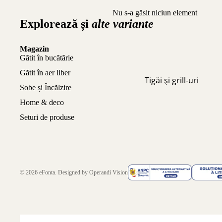
Nu s-a găsit niciun element
Explorează și
alte variante
Magazin
Gătit în bucătărie
Gătit în aer liber
Tigăi și grill-uri
Sobe și Încălzire
Home & deco
Seturi de produse
© 2026
eFonta
. Designed by
Operandi Vision