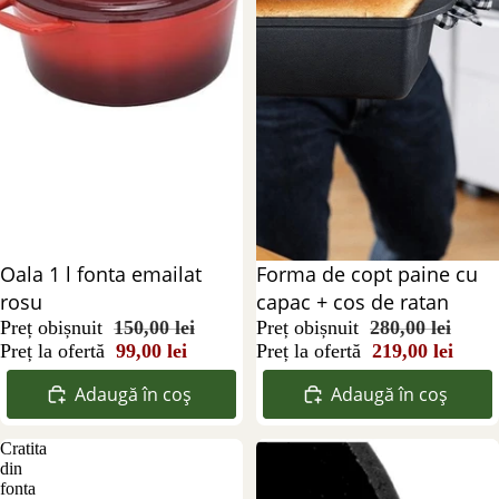
Reducere 34%
Oala 1 l fonta emailat
Reducere 22%
Forma de copt paine cu
rosu
capac + cos de ratan
Preț obișnuit
150,00 lei
Preț obișnuit
280,00 lei
Preț la ofertă
99,00 lei
Preț la ofertă
219,00 lei
Adaugă în coș
Adaugă în coș
Cratita
Cratita
din
cu
fonta
capac