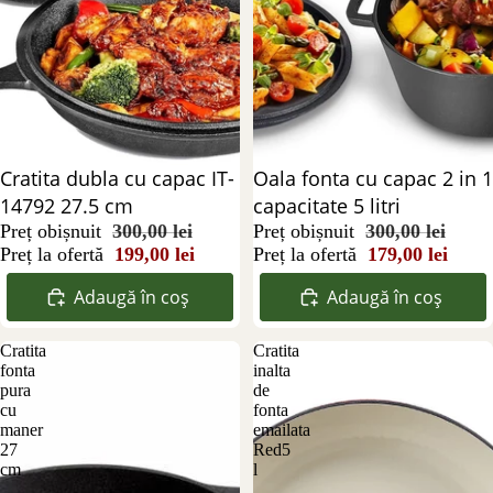
Reducere 34%
Cratita dubla cu capac IT-
Reducere 40%
Oala fonta cu capac 2 in 1
14792 27.5 cm
capacitate 5 litri
Preț obișnuit
300,00 lei
Preț obișnuit
300,00 lei
Preț la ofertă
199,00 lei
Preț la ofertă
179,00 lei
Adaugă în coș
Adaugă în coș
Cratita
Cratita
fonta
inalta
pura
de
cu
fonta
maner
emailata
27
Red5
cm
l