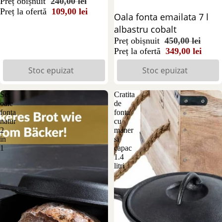
capac
Preț obișnuit
240,00 lei
Preț la ofertă
109,00 lei
Stoc epuizat
Oala fonta emailata 7 l
albastru cobalt
Preț obișnuit
450,00 lei
Preț la ofertă
349,00 lei
Stoc epuizat
Stoc epuizat
Set
Cratita
oale
de
fonta
fonta
natur
cu
2
maner
in
si
1
capac
1.4
litri