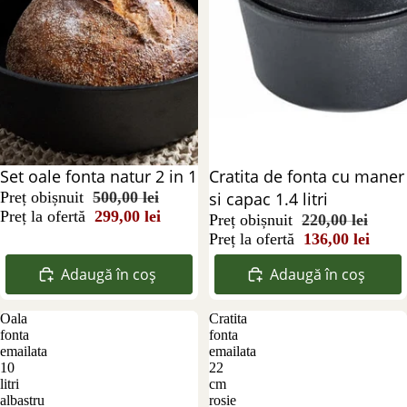
Reducere 40%
Set oale fonta natur 2 in 1
Reducere 38%
Cratita de fonta cu maner
Preț obișnuit
500,00 lei
si capac 1.4 litri
Preț la ofertă
299,00 lei
Preț obișnuit
220,00 lei
Preț la ofertă
136,00 lei
Adaugă în coș
Adaugă în coș
Oala
Cratita
fonta
fonta
emailata
emailata
10
22
litri
cm
albastru
rosie