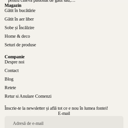
pentru cineva pasionat de gătit sau,
experiență: diferența din
Magazin
pur și...
Gătit în bucătărie
Gătit în aer liber
Sobe și Încălzire
Home & deco
Seturi de produse
Companie
Despre noi
Contact
Blog
Retete
Retur si Anulare Comenzi
Înscrie-te la newsletter și află tot ce e nou în lumea fontei!
Politica de confidențialitate
E-mail
Politica de rambursare
Termeni de utilizare