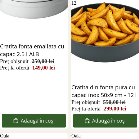
12
l
Reducere 40%
Cratita fonta emailata cu
capac 2.5 l ALB
Preț obișnuit
250,00 lei
Preț la ofertă
149,00 lei
Reducere 46%
Cratita din fonta pura cu
capac inox 50x9 cm - 12 l
Preț obișnuit
550,00 lei
Preț la ofertă
299,00 lei
Adaugă în coș
Adaugă în coș
Oala
Oala