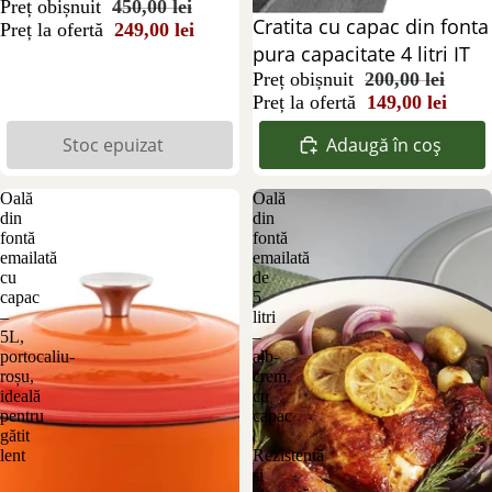
Preț obișnuit
450,00 lei
Reducere 26%
Cratita cu capac din fonta
Preț la ofertă
249,00 lei
pura capacitate 4 litri IT
Preț obișnuit
200,00 lei
Preț la ofertă
149,00 lei
Stoc epuizat
Adaugă în coș
Oală
Oală
din
din
fontă
fontă
emailată
emailată
cu
de
capac
5
–
litri
5L,
–
portocaliu-
alb-
roșu,
crem,
ideală
cu
pentru
capac
gătit
|
lent
Rezistentă
și