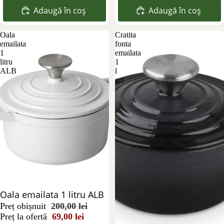
Adaugă în coș
Adaugă în coș
Oala
Cratita
emailata
fonta
1
emailata
litru
1
ALB
l
gri
Reducere 66%
Oala emailata 1 litru ALB
Preț obișnuit
200,00 lei
Preț la ofertă
69,00 lei