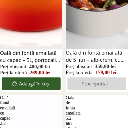
elegantă
Stoc epuizat
Oală din fontă emailată
Reducere 33%
Oală din fontă emailată
de 5 litri – alb-crem, cu
cu capac – 5L, portocaliu-
capac | Rezistentă și
Preț obișnuit
350,00 lei
roșu, ideală pentru gătit
Preț obișnuit
400,00 lei
Preț la ofertă
179,00 lei
Preț la ofertă
269,00 lei
elegantă
lent
Adaugă în coș
Stoc epuizat
Oală
Oala
fontă
de
emailată
fonta
cu
emailata
capac
5.2
2,2
litri