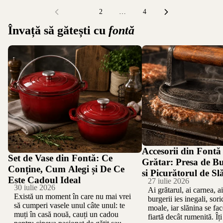
1
2
…
4
Învață să gătești cu
fontă
Set de Vase din Fontă: Ce Conține, Cum
Accesorii din Fontă pentr
Alegi și De Ce Este Cadoul Ideal
de Burger, Presa și Picură
Accesorii din Fontă
Set de Vase din Fontă: Ce
Grătar: Presa de Bu
Conține, Cum Alegi și De Ce
și Picurătorul de Sl
Este Cadoul Ideal
27 iulie 2026
30 iulie 2026
Ai grătarul, ai carnea, ai 
Există un moment în care nu mai vrei
burgerii ies inegali, sor
să cumperi vasele unul câte unul: te
moale, iar slănina se fa
muți în casă nouă, cauți un cadou
fiartă decât rumenită. Î