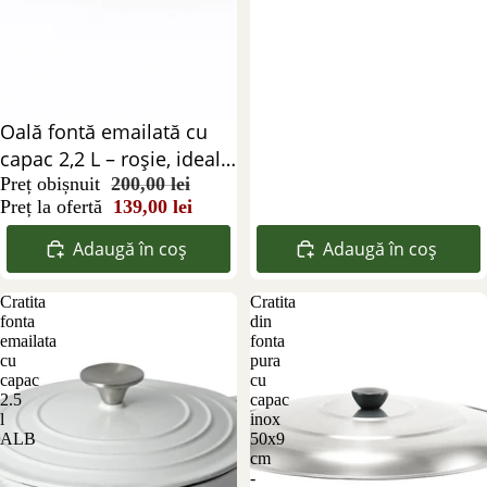
Reducere 31%
Oală fontă emailată cu
capac 2,2 L – roșie, ideală
pentru gătit lent
Preț obișnuit
200,00 lei
Preț la ofertă
139,00 lei
Adaugă în coș
Adaugă în coș
Cratita
Cratita
fonta
din
emailata
fonta
cu
pura
capac
cu
2.5
capac
l
inox
ALB
50x9
cm
-