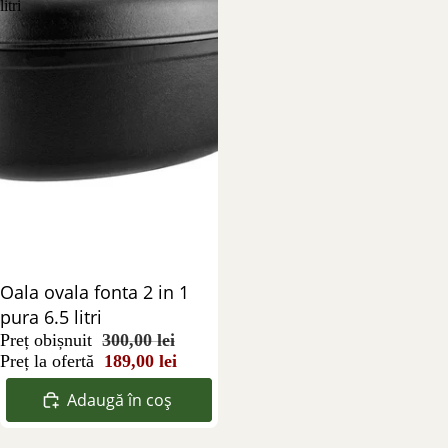
litri
Reducere 37%
Oala ovala fonta 2 in 1
pura 6.5 litri
Preț obișnuit
300,00 lei
Preț la ofertă
189,00 lei
Adaugă în coș