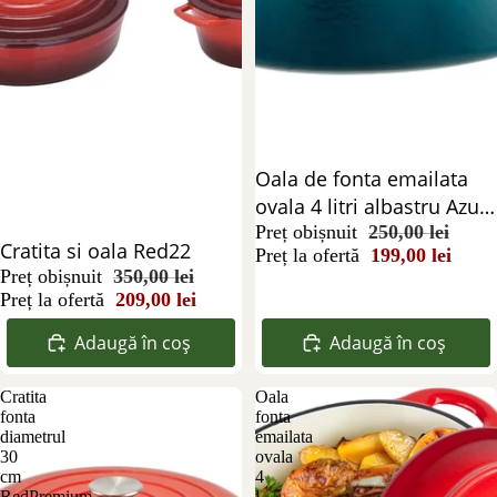
Reducere 20%
Oala de fonta emailata
ovala 4 litri albastru Azur
cu capac
Preț obișnuit
250,00 lei
Reducere 40%
Cratita si oala Red22
Preț la ofertă
199,00 lei
Preț obișnuit
350,00 lei
Preț la ofertă
209,00 lei
Adaugă în coș
Adaugă în coș
Cratita
Oala
fonta
fonta
diametrul
emailata
30
ovala
cm
4
RedPremium
l