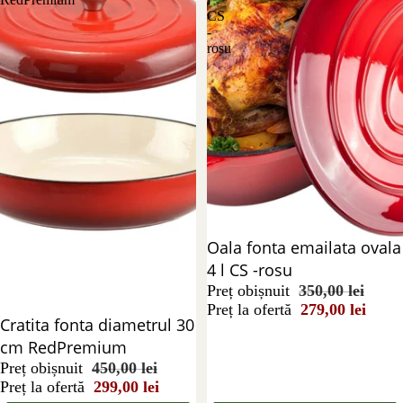
CS
-
rosu
Reducere 20%
Oala fonta emailata ovala
4 l CS -rosu
Preț obișnuit
350,00 lei
Preț la ofertă
279,00 lei
Reducere 34%
Cratita fonta diametrul 30
cm RedPremium
Preț obișnuit
450,00 lei
Preț la ofertă
299,00 lei