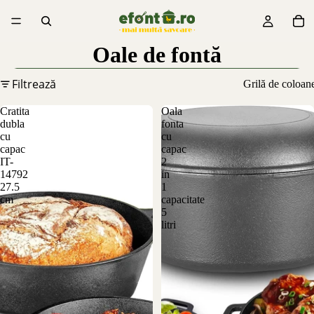
Oale de fontă
Filtrează
Grilă de coloan
Cratita
Oala
dubla
fonta
cu
cu
capac
capac
IT-
2
14792
in
27.5
1
cm
capacitate
5
litri