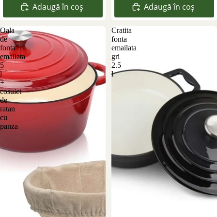
Adaugă în coș
Adaugă în coș
Oala
Cratita
de
fonta
fonta
emailata
emailata
gri
5
2.5
l
l
+
cosulet
de
ratan
cu
panza