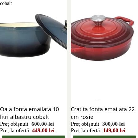
cobalt
Reducere 25%
Oala fonta emailata 10
Reducere 50%
Cratita fonta emailata 22
litri albastru cobalt
cm rosie
Preț obișnuit
600,00 lei
Preț obișnuit
300,00 lei
Preț la ofertă
449,00 lei
Preț la ofertă
149,00 lei