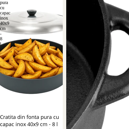
pura
din
cu
fonta
capac
pura
inox
capacitate
40x9
4
cm
litri
-
IT
8
l
Stoc epuizat
Cratita din fonta pura cu
capac inox 40x9 cm - 8 l