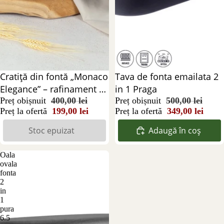
Stoc epuizat
Cratiță din fontă „Monaco
Reducere 30%
Tava de fonta emailata 2
Elegance” – rafinament și
in 1 Praga
performanță în bucătărie
Preț obișnuit
400,00 lei
Preț obișnuit
500,00 lei
Preț la ofertă
199,00 lei
Preț la ofertă
349,00 lei
Stoc epuizat
Adaugă în coș
Oala
ovala
fonta
2
in
1
pura
6.5