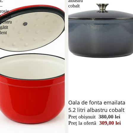
L
albastru
–
cobalt
roșie,
ideală
pentru
gătit
lent
Reducere 19%
Oala de fonta emailata
5.2 litri albastru cobalt
Preț obișnuit
380,00 lei
Preț la ofertă
309,00 lei