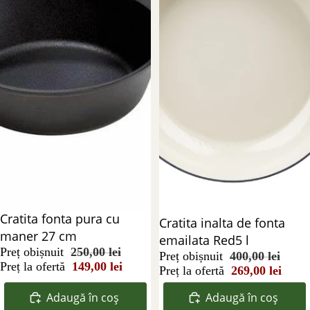
Reducere 40%
Cratita fonta pura cu
Reducere 33%
Cratita inalta de fonta
maner 27 cm
emailata Red5 l
Preț obișnuit
250,00 lei
Preț obișnuit
400,00 lei
Preț la ofertă
149,00 lei
Preț la ofertă
269,00 lei
Adaugă în coș
Adaugă în coș