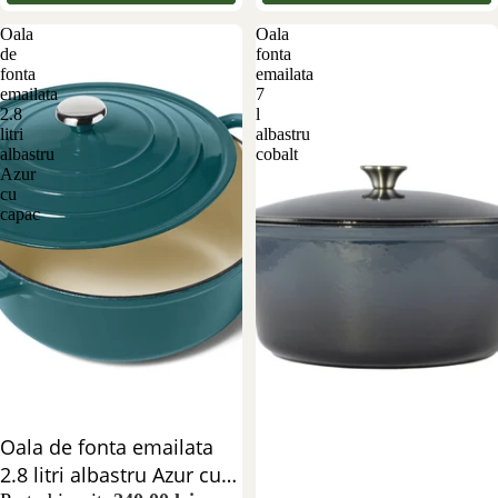
Oala
Oala
de
fonta
fonta
emailata
emailata
7
2.8
l
litri
albastru
albastru
cobalt
Azur
cu
capac
Stoc epuizat
Oala de fonta emailata
2.8 litri albastru Azur cu