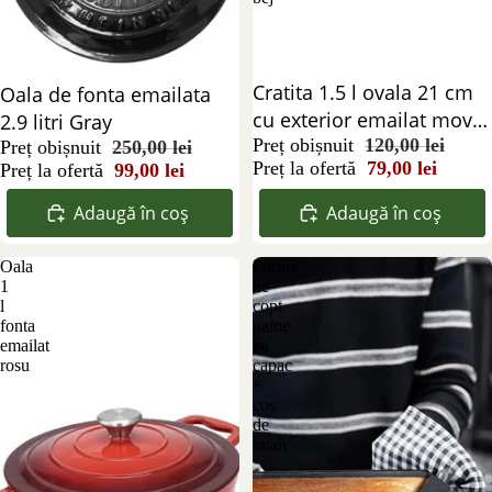
Reducere 34%
Cratita 1.5 l ovala 21 cm
Reducere 60%
Oala de fonta emailata
cu exterior emailat mov
2.9 litri Gray
și interior bej
Preț obișnuit
120,00 lei
Preț obișnuit
250,00 lei
Preț la ofertă
79,00 lei
Preț la ofertă
99,00 lei
Adaugă în coș
Adaugă în coș
Oala
Forma
1
de
l
copt
fonta
paine
emailat
cu
rosu
capac
+
cos
de
ratan