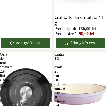
Reducere 34%
Cratita fonta emailata 1 l
gri
Preț obișnuit
150,00 lei
Preț la ofertă
99,00 lei
Adaugă în coș
Adaugă în coș
Oala
Cratita
de
1.5
fonta
l
emailata
ovala
2.9
21
litri
cm
Gray
cu
exterior
emailat
mov
și
interior
bej