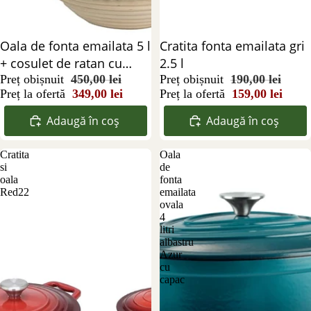
Reducere 22%
Oala de fonta emailata 5 l
Reducere 16%
Cratita fonta emailata gri
+ cosulet de ratan cu
2.5 l
panza
Preț obișnuit
450,00 lei
Preț obișnuit
190,00 lei
Preț la ofertă
349,00 lei
Preț la ofertă
159,00 lei
Adaugă în coș
Adaugă în coș
Cratita
Oala
si
de
oala
fonta
Red22
emailata
ovala
4
litri
albastru
Azur
cu
capac