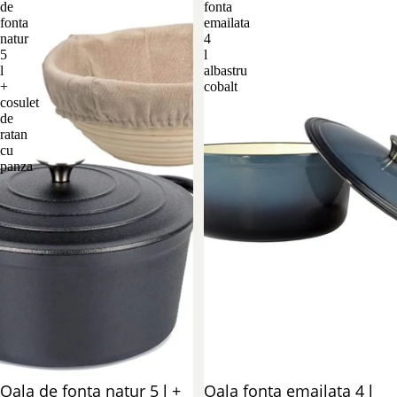
de
fonta
fonta
emailata
natur
4
5
l
l
albastru
+
cobalt
cosulet
de
ratan
cu
panza
Reducere 35%
Oala de fonta natur 5 l +
Reducere 18%
Oala fonta emailata 4 l