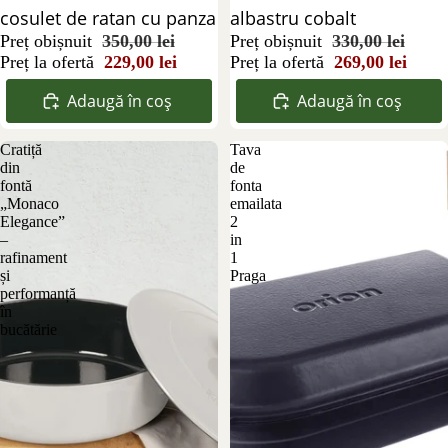
cosulet de ratan cu panza
albastru cobalt
Preț obișnuit
350,00 lei
Preț obișnuit
330,00 lei
Preț la ofertă
229,00 lei
Preț la ofertă
269,00 lei
Adaugă în coș
Adaugă în coș
Cratiță
Tava
din
de
fontă
fonta
„Monaco
emailata
Elegance”
2
–
in
rafinament
1
și
Praga
performanță
în
bucătărie