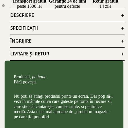
Transport gratuit
Garanție 24 de luni
Retur gratuit
peste 1500 lei
pentru defecte
14 zile
DESCRIERE
SPECIFICAȚII
ÎNGRIJIRE
LIVRARE ȘI RETUR
Produsul,
pe bune
.
Fără povești.
Nu poți să atingi produsul printr-un ecran. Dar poți să-l
vezi în mâinile cuiva care gătește pe fontă în fiecare zi,
care știe cât cântărește, cum se simte, și pentru ce
merită. Asta e cel mai aproape de „probat în magazin"
pe care ți-l pot oferi.