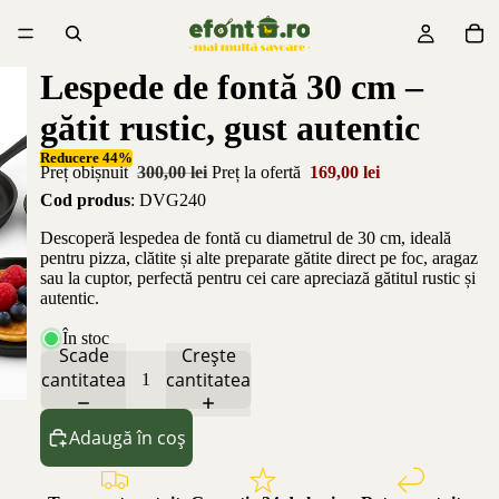
Lespede de fontă 30 cm –
gătit rustic, gust autentic
Reducere 44%
Preț obișnuit
300,00 lei
Preț la ofertă
169,00 lei
Cod produs
: DVG240
Descoperă lespedea de fontă cu diametrul de 30 cm, ideală
pentru pizza, clătite și alte preparate gătite direct pe foc, aragaz
sau la cuptor, perfectă pentru cei care apreciază gătitul rustic și
autentic.
În stoc
Scade
Crește
cantitatea
cantitatea
Adaugă în coș