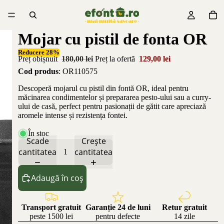
Mojar cu pistil de fonta OR
Reducere 28%
Preț obișnuit
180,00 lei
Preț la ofertă
129,00 lei
Cod produs
: OR110575
Descoperă mojarul cu pistil din fontă OR, ideal pentru
măcinarea condimentelor și prepararea pesto-ului sau a curry-
ului de casă, perfect pentru pasionații de gătit care apreciază
aromele intense și rezistența fontei.
În stoc
Scade
Crește
cantitatea
cantitatea
Adaugă în coș
Transport gratuit
Garanție 24 de luni
Retur gratuit
peste 1500 lei
pentru defecte
14 zile