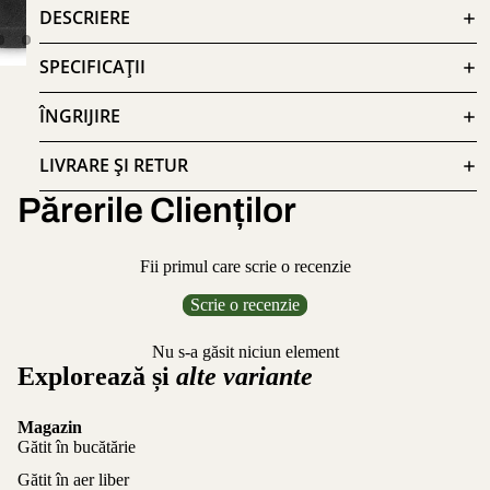
DESCRIERE
SPECIFICAȚII
ÎNGRIJIRE
LIVRARE ȘI RETUR
Părerile Clienților
Fii primul care scrie o recenzie
Scrie o recenzie
Nu s-a găsit niciun element
Explorează și
alte variante
Magazin
Gătit în bucătărie
Gătit în aer liber