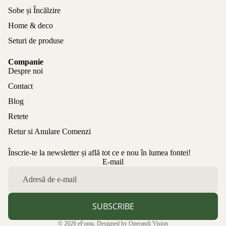
Sobe și Încălzire
Home & deco
Seturi de produse
Companie
Despre noi
Contact
Blog
Retete
Retur si Anulare Comenzi
Înscrie-te la newsletter și află tot ce e nou în lumea fontei!
Politica de confidențialitate
E-mail
Politica de rambursare
Termeni de utilizare
Politica de expediere
SUBSCRIBE
Informații de contact
© 2026
eFonta
. Designed by
Operandi Vision