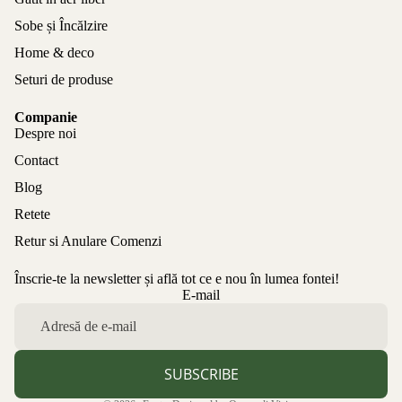
Sobe și Încălzire
Home & deco
Seturi de produse
Companie
Despre noi
Contact
Blog
Retete
Retur si Anulare Comenzi
Înscrie-te la newsletter și află tot ce e nou în lumea fontei!
Politica de confidențialitate
E-mail
Politica de rambursare
Termeni de utilizare
Politica de expediere
SUBSCRIBE
Informații de contact