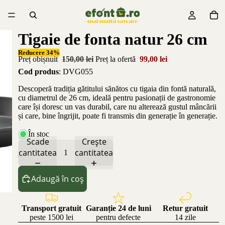
Tigaie de fonta natur 26 cm
Reducere 34%
Preț obișnuit
150,00 lei
Preț la ofertă
99,00 lei
Cod produs
: DVG055
Descoperă tradiția gătitului sănătos cu tigaia din fontă naturală,
cu diametrul de 26 cm, ideală pentru pasionații de gastronomie
care își doresc un vas durabil, care nu alterează gustul mâncării
și care, bine îngrijit, poate fi transmis din generație în generație.
În stoc
Scade
Crește
cantitatea
cantitatea
Adaugă în coș
Transport gratuit
Garanție 24 de luni
Retur gratuit
peste 1500 lei
pentru defecte
14 zile