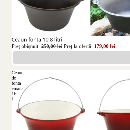
Stoc epuizat
Ceaun fonta 10.8 litri
Preț obișnuit
250,00 lei
Preț la ofertă
179,00 lei
Ceaun
de
fonta
emailat
16
l