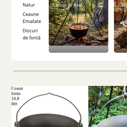
Natur
Ceaune de fontă
Ceau
Ceaune
Emailate
Discuri
de fontă
Ceaun
fonta
10.8
litri