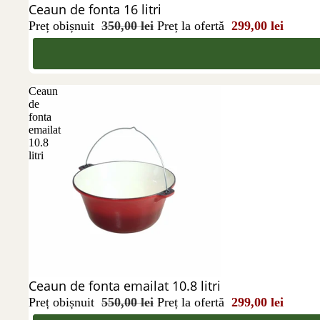
Reducere 15%
Ceaun de fonta 16 litri
Preț obișnuit
350,00 lei
Preț la ofertă
299,00 lei
Ceaun
de
fonta
emailat
10.8
litri
Reducere 46%
Ceaun de fonta emailat 10.8 litri
Preț obișnuit
550,00 lei
Preț la ofertă
299,00 lei