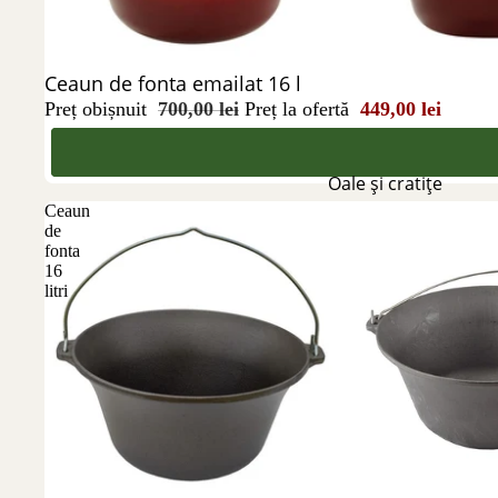
Reducere 36%
Ceaun de fonta emailat 16 l
Preț obișnuit
700,00 lei
Preț la ofertă
449,00 lei
Oale și cratițe
Ceaun
de
fonta
16
litri