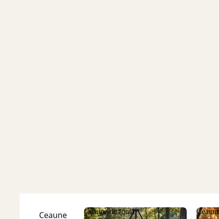
Ceaune de fontă
Ceaune
Ceaune