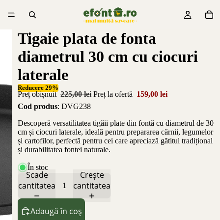
Tigaie plata de fonta
diametrul 30 cm cu ciocuri
laterale
Reducere 29%
Preț obișnuit
225,00 lei
Preț la ofertă
159,00 lei
Cod produs
: DVG238
Descoperă versatilitatea tigăii plate din fontă cu diametrul de 30
cm și ciocuri laterale, ideală pentru prepararea cărnii, legumelor
și cartofilor, perfectă pentru cei care apreciază gătitul tradițional
și durabilitatea fontei naturale.
În stoc
Scade
Crește
cantitatea
cantitatea
Adaugă în coș