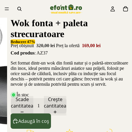
Wok fonta + paleta
strecuratoare
Reducere 47%
Preț obișnuit
320,00 lei
Preț la ofertă
169,00 lei
Cod produs
: AZ37
Set format dintr-un wok din fontă natur și o paletă-strecurătoare
din inox, ideal pentru mâncăruri asiatice sau prăjeli, folosit pe
orice sursă de căldură, inclusiv plita cu inducție sau focul
deschis – potrivit pentru cei care gătesc frecvent la wok și au
nevoie și de ustensila potrivită pentru scurs și servit.
În stoc
Scade
Crește
cantitatea
cantitatea
Adaugă în coș