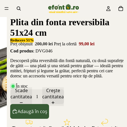
Plita din fonta reversibila
51x24 cm
Reducere 51%
Preț obișnuit
200,00 lei
Preț la ofertă
99,00 lei
Cod produs
: DVG046
Descoperă plita reversibilă din fontă naturală, cu două suprafețe
de gătit — una plată și una striată pentru grătar — ideală pentru
mititei, fripturi și legume la grătar, perfectă pentru cei care
doresc un accesoriu versatil pentru orice tip de plită.
În stoc
Scade
Crește
cantitatea
cantitatea
Adaugă în coș