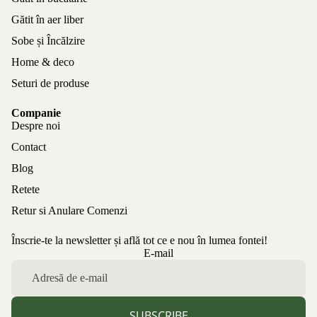
Gătit în aer liber
Sobe și Încălzire
Home & deco
Seturi de produse
Companie
Despre noi
Contact
Blog
Retete
Retur si Anulare Comenzi
Înscrie-te la newsletter și află tot ce e nou în lumea fontei!
Politica de confidențialitate
E-mail
Politica de rambursare
Termeni de utilizare
Politica de expediere
SUBSCRIBE