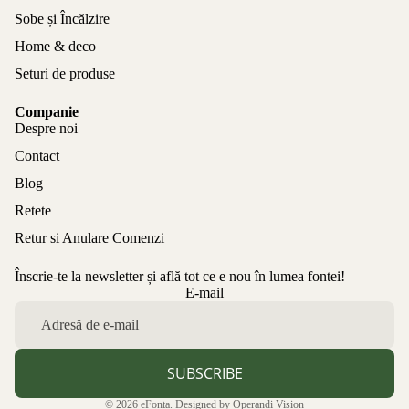
Sobe și Încălzire
Home & deco
Seturi de produse
Companie
Despre noi
Contact
Blog
Retete
Retur si Anulare Comenzi
Înscrie-te la newsletter și află tot ce e nou în lumea fontei!
Politica de confidențialitate
E-mail
Politica de rambursare
Termeni de utilizare
Politica de expediere
SUBSCRIBE
Informații de contact
© 2026
eFonta
. Designed by
Operandi Vision