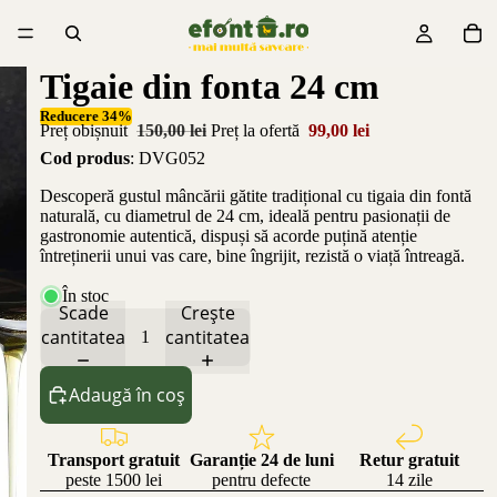
Tigaie din fonta 24 cm
Reducere 34%
Preț obișnuit
150,00 lei
Preț la ofertă
99,00 lei
Cod produs
: DVG052
Descoperă gustul mâncării gătite tradițional cu tigaia din fontă
naturală, cu diametrul de 24 cm, ideală pentru pasionații de
gastronomie autentică, dispuși să acorde puțină atenție
întreținerii unui vas care, bine îngrijit, rezistă o viață întreagă.
În stoc
Scade
Crește
cantitatea
cantitatea
Adaugă în coș
Transport gratuit
Garanție 24 de luni
Retur gratuit
peste 1500 lei
pentru defecte
14 zile