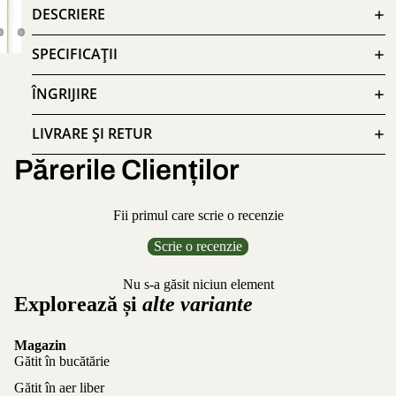
DESCRIERE
SPECIFICAȚII
ÎNGRIJIRE
LIVRARE ȘI RETUR
Părerile Clienților
Fii primul care scrie o recenzie
Scrie o recenzie
Nu s-a găsit niciun element
Explorează și
alte variante
Magazin
Gătit în bucătărie
Gătit în aer liber