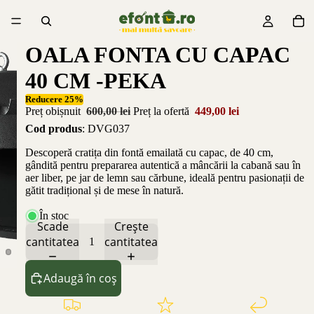
OALA FONTA CU CAPAC
40 CM -PEKA
Reducere 25%
Preț obișnuit
600,00 lei
Preț la ofertă
449,00 lei
Cod produs
: DVG037
Descoperă cratița din fontă emailată cu capac, de 40 cm,
gândită pentru prepararea autentică a mâncării la cabană sau în
aer liber, pe jar de lemn sau cărbune, ideală pentru pasionații de
gătit tradițional și de mese în natură.
În stoc
Scade
Crește
cantitatea
cantitatea
Adaugă în coș