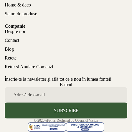
Home & deco
Seturi de produse
Companie
Despre noi
Contact
Blog
Retete
Retur si Anulare Comenzi
Înscrie-te la newsletter și află tot ce e nou în lumea fontei!
Politica de confidențialitate
E-mail
Politica de rambursare
Termeni de utilizare
Politica de expediere
SUBSCRIBE
Informații de contact
© 2026
eFonta
. Designed by
Operandi Vision
Aviz legal