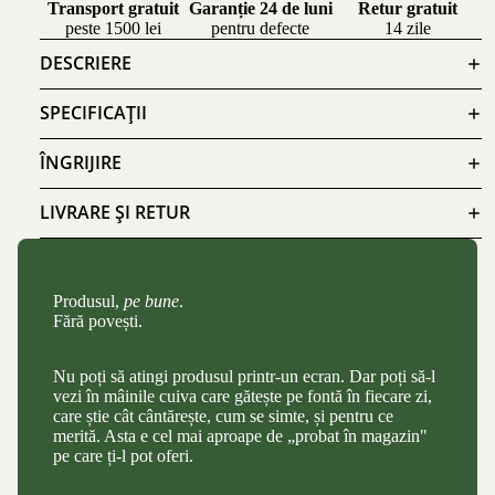
Transport gratuit
Garanție 24 de luni
Retur gratuit
peste 1500 lei
pentru defecte
14 zile
DESCRIERE
SPECIFICAȚII
ÎNGRIJIRE
LIVRARE ȘI RETUR
Produsul,
pe bune
.
Fără povești.
Nu poți să atingi produsul printr-un ecran. Dar poți să-l
vezi în mâinile cuiva care gătește pe fontă în fiecare zi,
care știe cât cântărește, cum se simte, și pentru ce
merită. Asta e cel mai aproape de „probat în magazin"
pe care ți-l pot oferi.