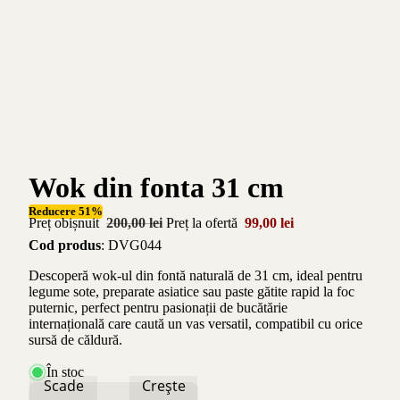
Wok din fonta 31 cm
Reducere 51%
Preț obișnuit
200,00 lei
Preț la ofertă
99,00 lei
Cod produs
: DVG044
Descoperă wok-ul din fontă naturală de 31 cm, ideal pentru
legume sote, preparate asiatice sau paste gătite rapid la foc
puternic, perfect pentru pasionații de bucătărie
internațională care caută un vas versatil, compatibil cu orice
sursă de căldură.
În stoc
Scade
Crește