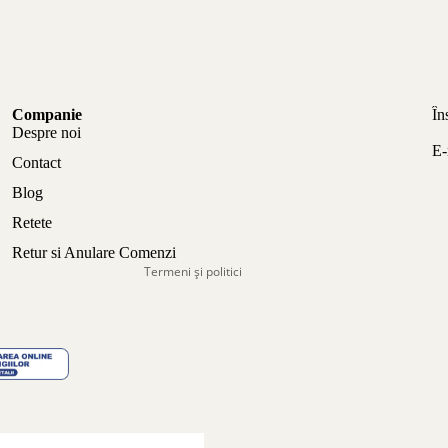
Politica de confidențialitate
Companie
În
Politica de rambursare
Despre noi
E-
Termeni de utilizare
Contact
Politica de expediere
Blog
Informații de contact
Retete
Aviz legal
Retur si Anulare Comenzi
Termeni și politici