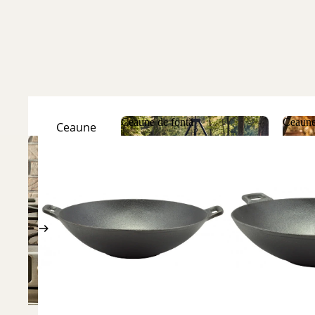
Ceaune de fontă
Ceaune
Ceaune
Natur
Ceaune de fontă
Ceau
Ceaune
Emailate
Discuri
de fontă