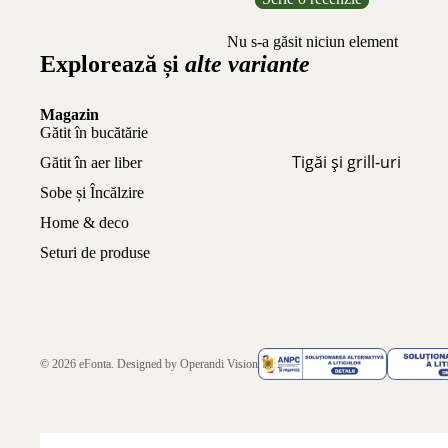
Nu s-a găsit niciun element
Explorează și
alte variante
Magazin
Gătit în bucătărie
Tigăi și grill-uri
Gătit în aer liber
Sobe și Încălzire
Home & deco
Seturi de produse
© 2026
eFonta
. Designed by
Operandi Vision