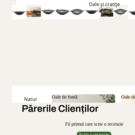
Oale și cratițe
Oale de fontă
Oale de
Natur
Părerile Clienților
Oale de fontă
Oale
Emailate
Fii primul care scrie o recenzie
Scrie o recenzie