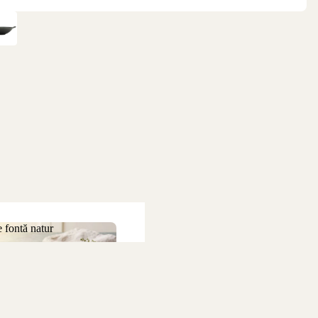
 fontă natur
 de fontă natur