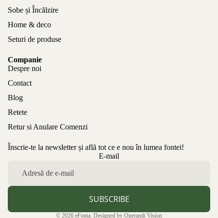
Sobe și Încălzire
Home & deco
Seturi de produse
Companie
Despre noi
Contact
Blog
Retete
Retur si Anulare Comenzi
Înscrie-te la newsletter și află tot ce e nou în lumea fontei!
Politica de confidențialitate
E-mail
Politica de rambursare
Termeni de utilizare
Politica de expediere
SUBSCRIBE
Informații de contact
© 2026
eFonta
. Designed by
Operandi Vision