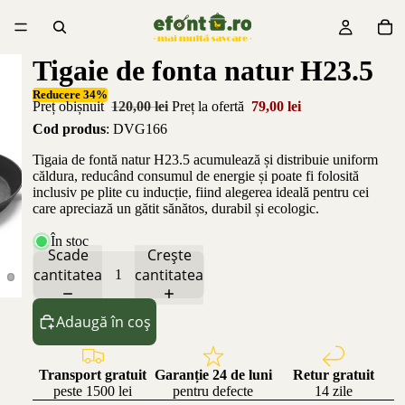
Tigaie de fonta natur H23.5
Reducere 34%
Preț obișnuit
120,00 lei
Preț la ofertă
79,00 lei
Cod produs
: DVG166
Tigaia de fontă natur H23.5 acumulează și distribuie uniform
căldura, reducând consumul de energie și poate fi folosită
inclusiv pe plite cu inducție, fiind alegerea ideală pentru cei
care apreciază un gătit sănătos, durabil și ecologic.
În stoc
Scade
Crește
cantitatea
cantitatea
Adaugă în coș
Transport gratuit
Garanție 24 de luni
Retur gratuit
peste 1500 lei
pentru defecte
14 zile