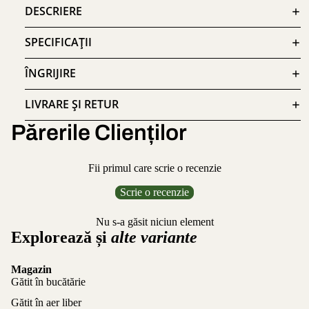
DESCRIERE
SPECIFICAȚII
ÎNGRIJIRE
LIVRARE ȘI RETUR
Părerile Clienților
Fii primul care scrie o recenzie
Scrie o recenzie
Nu s-a găsit niciun element
Explorează și
alte variante
Magazin
Gătit în bucătărie
Gătit în aer liber