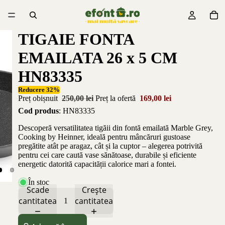
TIGAIE FONTA
EMAILATA 26 x 5 CM
HN83335
Reducere 32%
Preț obișnuit
250,00 lei
Preț la ofertă
169,00 lei
Cod produs
: HN83335
Descoperă versatilitatea tigăii din fontă emailată Marble Grey,
Cooking by Heinner, ideală pentru mâncăruri gustoase
pregătite atât pe aragaz, cât și la cuptor – alegerea potrivită
pentru cei care caută vase sănătoase, durabile și eficiente
energetic datorită capacității calorice mari a fontei.
În stoc
Scade
Crește
cantitatea
cantitatea