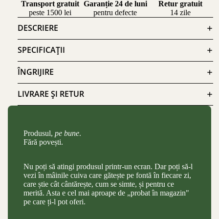
Transport gratuit
Garanție 24 de luni
Retur gratuit
peste 1500 lei
pentru defecte
14 zile
DESCRIERE
SPECIFICAȚII
ÎNGRIJIRE
LIVRARE ȘI RETUR
Produsul,
pe bune
.
Fără povești.
Nu poți să atingi produsul printr-un ecran. Dar poți să-l
vezi în mâinile cuiva care gătește pe fontă în fiecare zi,
care știe cât cântărește, cum se simte, și pentru ce
merită. Asta e cel mai aproape de „probat în magazin"
pe care ți-l pot oferi.