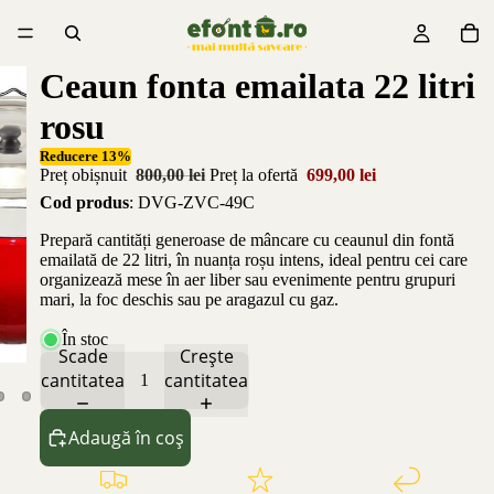
Ceaun fonta emailata 22 litri
rosu
Reducere 13%
Preț obișnuit
800,00 lei
Preț la ofertă
699,00 lei
Cod produs
: DVG-ZVC-49C
Prepară cantități generoase de mâncare cu ceaunul din fontă
emailată de 22 litri, în nuanța roșu intens, ideal pentru cei care
organizează mese în aer liber sau evenimente pentru grupuri
mari, la foc deschis sau pe aragazul cu gaz.
În stoc
Scade
Crește
cantitatea
cantitatea
Adaugă în coș