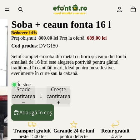
Soba + ceaun fonta 16 l
Reducere 14%
Preț obișnuit
800,00 lei
Preț la ofertă
689,00 lei
Cod produs
: DVG150
Setul complet cu sobă din metal cu horn și ceaun din fontă
emailată de 16 litri este alegerea potrivită pentru gătitul
tradițional în cantități mari, ideal pentru mese festive,
evenimente în curte sau la cabană.
În stoc
Scade
Crește
cantitatea
cantitatea
Adaugă în coș
Transport gratuit
Garanție 24 de luni
Retur gratuit
peste 1500 lei
pentru defecte
14 zile