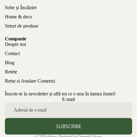
Sobe și Încălzire
Home & deco
Seturi de produse
Companie
Despre noi
Contact
Blog
Retete
Retur si Anulare Comenzi
Înscrie-te la newsletter și află tot ce e nou în lumea fontei!
Politica de confidențialitate
E-mail
Politica de rambursare
Termeni de utilizare
Politica de expediere
SUBSCRIBE
Informații de contact
© 2026
eFonta
. Designed by
Operandi Vision