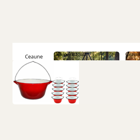
Ceaune de fontă
Ceaune
Ceaune
Natur
Ceaune de fontă
Ceau
Ceaune
Emailate
Discuri
de fontă