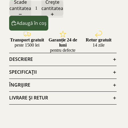
Scade
Crește
cantitatea
cantitatea
Adaugă în coș
Transport gratuit
Garanție 24 de
Retur gratuit
peste 1500 lei
luni
14 zile
pentru defecte
DESCRIERE
SPECIFICAȚII
ÎNGRIJIRE
LIVRARE ȘI RETUR