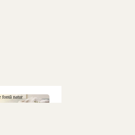
 fontă natur
 de fontă natur