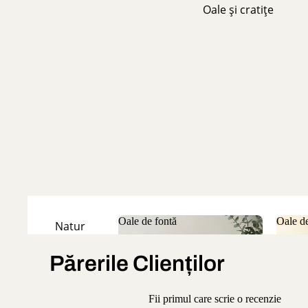
Oale și cratițe
Oale de fontă
Oale de
Natur
Oale de fontă
Oale
Emailate
Părerile Clienților
Fii primul care scrie o recenzie