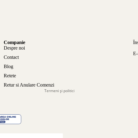
Politica de confidențialitate
Companie
În
Politica de rambursare
Despre noi
E-
Termeni de utilizare
Contact
Politica de expediere
Blog
Informații de contact
Retete
Aviz legal
Retur si Anulare Comenzi
Termeni și politici