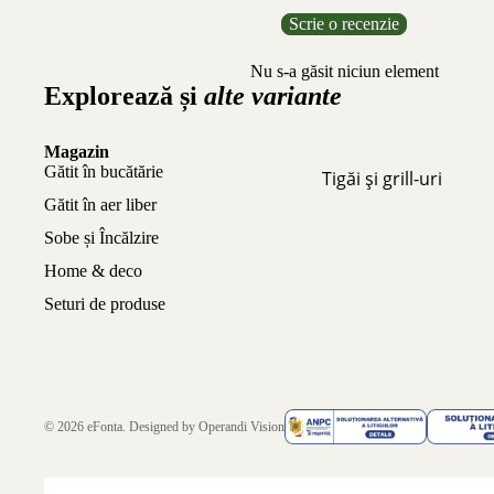
Scrie o recenzie
Nu s-a găsit niciun element
Explorează și
alte variante
Magazin
Gătit în bucătărie
Tigăi și grill-uri
Gătit în aer liber
Sobe și Încălzire
Home & deco
Seturi de produse
© 2026
eFonta
. Designed by
Operandi Vision