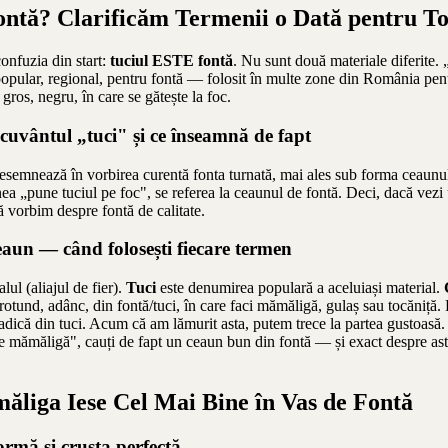
ontă? Clarificăm Termenii o Dată pentru T
onfuzia din start:
tuciul ESTE fontă
. Nu sunt două materiale diferite. 
opular, regional, pentru fontă — folosit în multe zone din România pe
gros, negru, în care se gătește la foc.
cuvântul „tuci" și ce înseamnă de fapt
esemnează în vorbirea curentă fonta turnată, mai ales sub forma ceaunulu
a „pune tuciul pe foc", se referea la ceaunul de fontă. Deci, dacă vezi
că vorbim despre fontă de calitate.
ceaun — când folosești fiecare termen
lul (aliajul de fier).
Tuci
este denumirea populară a aceluiași material.
otund, adânc, din fontă/tuci, în care faci mămăligă, gulaș sau tocăniță. 
 adică din tuci. Acum că am lămurit asta, putem trece la partea gustoasă.
de mămăligă", cauți de fapt un ceaun bun din fontă — și exact despre as
liga Iese Cel Mai Bine în Vas de Fontă
rmă și crusta perfectă