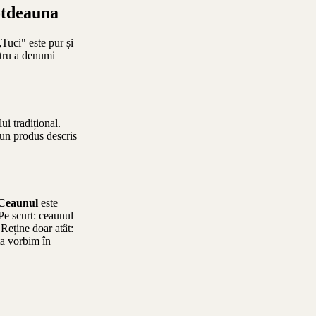
otdeauna
„Tuci" este pur și
ntru a denumi
i tradițional.
 un produs descris
Ceaunul
este
Pe scurt: ceaunul
 Reține doar atât:
ta vorbim în