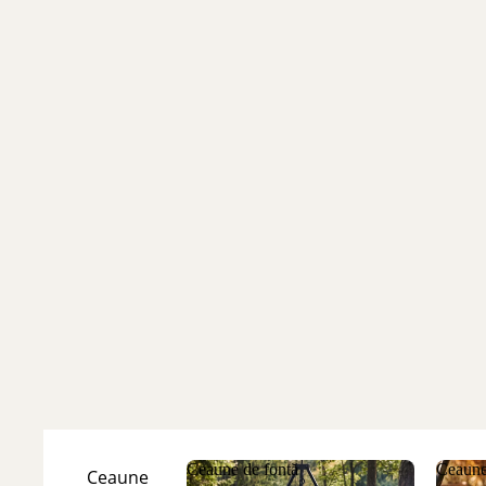
Ceaune de fontă
Ceaune
Ceaune