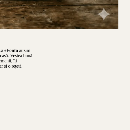
 La
eFonta
auzim
acasă. Vestea bună
rmenii, îți
r și o rețetă