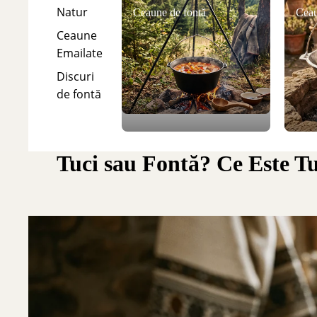
Natur
Ceaune de fontă
Ceau
Ceaune
Emailate
Discuri
de fontă
Tuci sau Fontă? Ce Este T