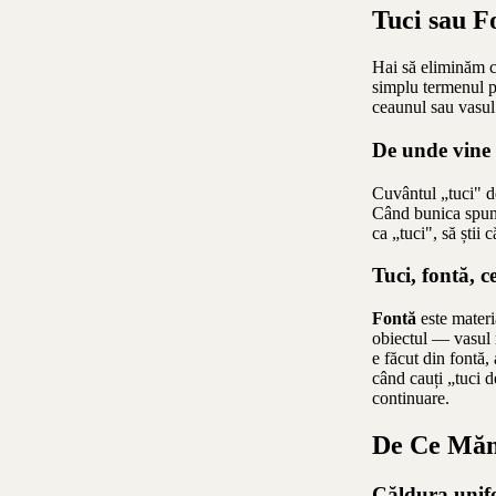
Tuci sau F
Hai să eliminăm c
simplu termenul p
ceaunul sau vasul 
De unde vine 
Cuvântul „tuci" d
Când bunica spune
ca „tuci", să știi 
Tuci, fontă, 
Fontă
este materia
obiectul — vasul r
e făcut din fontă,
când cauți „tuci 
continuare.
De Ce Mămă
Căldura unifo