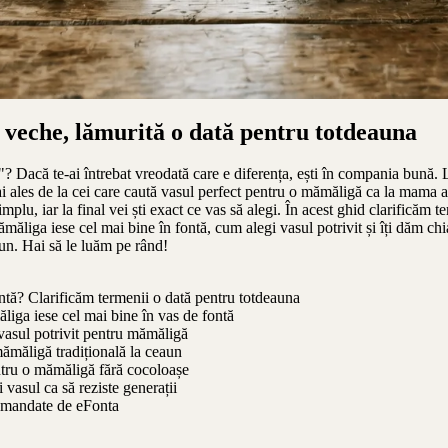
 veche, lămurită o dată pentru totdeauna
"? Dacă te-ai întrebat vreodată care e diferența, ești în compania bună.
ai ales de la cei care caută vasul perfect pentru o mămăligă ca la mama 
mplu, iar la final vei ști exact ce vas să alegi. În acest ghid clarificăm te
ăliga iese cel mai bine în fontă, cum alegi vasul potrivit și îți dăm chia
aun. Hai să le luăm pe rând!
ntă? Clarificăm termenii o dată pentru totdeauna
iga iese cel mai bine în vas de fontă
asul potrivit pentru mămăligă
ămăligă tradițională la ceaun
tru o mămăligă fără cocoloașe
 vasul ca să reziste generații
omandate de eFonta