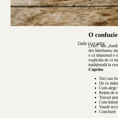
O confuzie
Oale și cratițe
„Tuci" sau „fontă
des întrebarea, m
e că răspunsul e si
explicăm de ce măm
tradițională la ce
Cuprins
Tuci sau fo
De ce mămăl
Cum alegi v
Rețeta de m
Trucuri pen
Cum întreții
Vasele rec
Concluzie