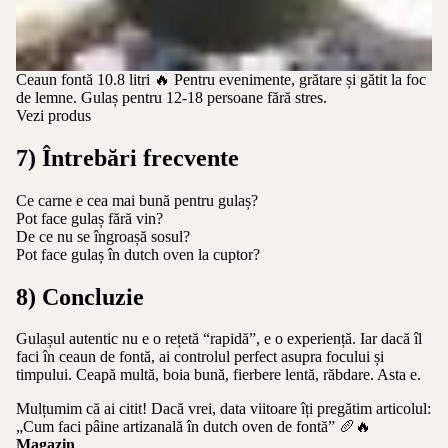
Ceaun fontă 10.8 litri
🔥 Pentru evenimente, grătare și gătit la foc
de lemne. Gulaș pentru 12-18 persoane fără stres.
Vezi produs
7) Întrebări frecvente
Ce carne e cea mai bună pentru gulaș?
Pot face gulaș fără vin?
De ce nu se îngroașă sosul?
Pot face gulaș în dutch oven la cuptor?
8) Concluzie
Gulașul autentic nu e o rețetă “rapidă”, e o experiență. Iar dacă îl
faci în ceaun de fontă, ai controlul perfect asupra focului și
timpului. Ceapă multă, boia bună, fierbere lentă, răbdare. Asta e.
Mulțumim că ai citit! Dacă vrei, data viitoare îți pregătim articolul:
„Cum faci pâine artizanală în dutch oven de fontă” 🥖🔥
Magazin