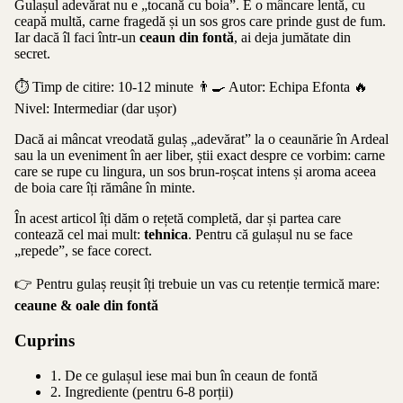
Gulașul adevărat nu e „tocană cu boia”. E o mâncare lentă, cu
ceapă multă, carne fragedă și un sos gros care prinde gust de fum.
Iar dacă îl faci într-un
ceaun din fontă
, ai deja jumătate din
secret.
⏱️ Timp de citire: 10-12 minute
👨‍🍳 Autor: Echipa Efonta
🔥
Nivel: Intermediar (dar ușor)
Dacă ai mâncat vreodată gulaș „adevărat” la o ceaunărie în Ardeal
sau la un eveniment în aer liber, știi exact despre ce vorbim: carne
care se rupe cu lingura, un sos brun-roșcat intens și aroma aceea
de boia care îți rămâne în minte.
În acest articol îți dăm o rețetă completă, dar și partea care
contează cel mai mult:
tehnica
. Pentru că gulașul nu se face
„repede”, se face corect.
👉 Pentru gulaș reușit îți trebuie un vas cu retenție termică mare:
ceaune & oale din fontă
Cuprins
1. De ce gulașul iese mai bun în ceaun de fontă
2. Ingrediente (pentru 6-8 porții)