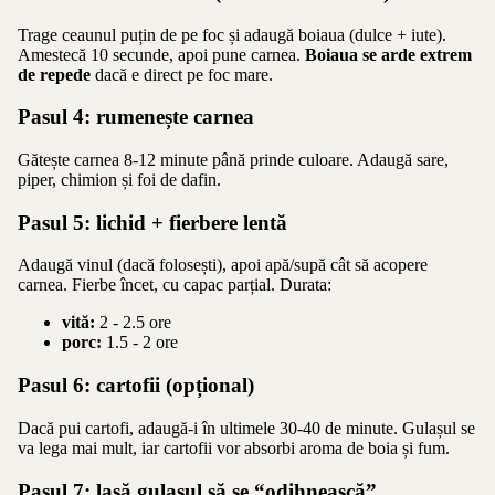
Trage ceaunul puțin de pe foc și adaugă boiaua (dulce + iute).
Amestecă 10 secunde, apoi pune carnea.
Boiaua se arde extrem
de repede
dacă e direct pe foc mare.
Pasul 4: rumenește carnea
Gătește carnea 8-12 minute până prinde culoare. Adaugă sare,
piper, chimion și foi de dafin.
Pasul 5: lichid + fierbere lentă
Adaugă vinul (dacă folosești), apoi apă/supă cât să acopere
carnea. Fierbe încet, cu capac parțial. Durata:
vită:
2 - 2.5 ore
porc:
1.5 - 2 ore
Pasul 6: cartofii (opțional)
Dacă pui cartofi, adaugă-i în ultimele 30-40 de minute. Gulașul se
va lega mai mult, iar cartofii vor absorbi aroma de boia și fum.
Pasul 7: lasă gulașul să se “odihnească”