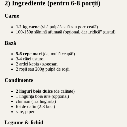
2) Ingrediente (pentru 6-8 porții)
Carne
1.2 kg carne
(vită pulpă/spată sau porc ceafă)
100-150g slănină afumată (opțional, dar „ridică” gustul)
Bază
5-6 cepe mari
(da, multă ceapă!)
3-4 căței usturoi
2 ardei kapia / gogoșari
2 roșii sau 200g pulpă de roșii
Condimente
2 linguri boia dulce
(de calitate)
1 linguriță boia iute (opțional)
chimion (1/2 linguriță)
foi de dafin (2-3 buc.)
sare, piper
Legume & lichid