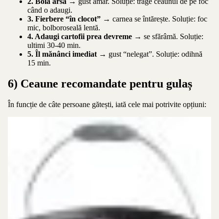
2. Boia arsă
→ gust amar. Soluție: trage ceaunul de pe foc
când o adaugi.
3. Fierbere “în clocot”
→ carnea se întărește. Soluție: foc
mic, bolboroseală lentă.
4. Adaugi cartofii prea devreme
→ se sfărâmă. Soluție:
ultimi 30-40 min.
5. Îl mănânci imediat
→ gust “nelegat”. Soluție: odihnă
15 min.
6) Ceaune recomandate pentru gulaș
În funcție de câte persoane gătești, iată cele mai potrivite opțiuni: