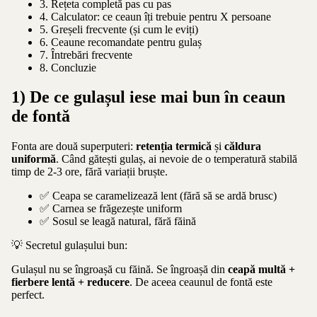
3. Rețeta completă pas cu pas
4. Calculator: ce ceaun îți trebuie pentru X persoane
5. Greșeli frecvente (și cum le eviți)
6. Ceaune recomandate pentru gulaș
7. Întrebări frecvente
8. Concluzie
1) De ce gulașul iese mai bun în ceaun
de fontă
Fonta are două superputeri:
retenția termică
și
căldura
uniformă
. Când gătești gulaș, ai nevoie de o temperatură stabilă
timp de 2-3 ore, fără variații bruște.
✅ Ceapa se caramelizează lent (fără să se ardă brusc)
✅ Carnea se frăgezește uniform
✅ Sosul se leagă natural, fără făină
💡 Secretul gulașului bun:
Gulașul nu se îngroașă cu făină. Se îngroașă din
ceapă multă +
fierbere lentă + reducere
. De aceea ceaunul de fontă este
perfect.