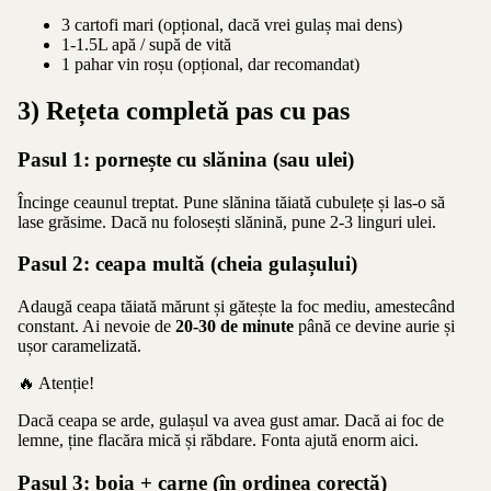
3 cartofi mari (opțional, dacă vrei gulaș mai dens)
1-1.5L apă / supă de vită
1 pahar vin roșu (opțional, dar recomandat)
3) Rețeta completă pas cu pas
Pasul 1: pornește cu slănina (sau ulei)
Încinge ceaunul treptat. Pune slănina tăiată cubulețe și las-o să
lase grăsime. Dacă nu folosești slănină, pune 2-3 linguri ulei.
Pasul 2: ceapa multă (cheia gulașului)
Adaugă ceapa tăiată mărunt și gătește la foc mediu, amestecând
constant. Ai nevoie de
20-30 de minute
până ce devine aurie și
ușor caramelizată.
🔥 Atenție!
Dacă ceapa se arde, gulașul va avea gust amar. Dacă ai foc de
lemne, ține flacăra mică și răbdare. Fonta ajută enorm aici.
Pasul 3: boia + carne (în ordinea corectă)