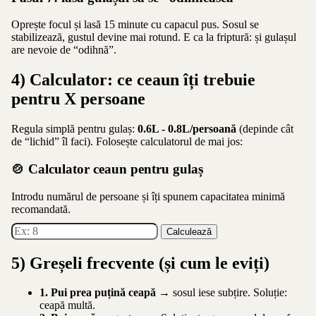
Oprește focul și lasă 15 minute cu capacul pus. Sosul se
stabilizează, gustul devine mai rotund. E ca la friptură: și gulașul
are nevoie de “odihnă”.
4) Calculator: ce ceaun îți trebuie
pentru X persoane
Regula simplă pentru gulaș:
0.6L - 0.8L/persoană
(depinde cât
de “lichid” îl faci). Folosește calculatorul de mai jos:
🍲 Calculator ceaun pentru gulaș
Introdu numărul de persoane și îți spunem capacitatea minimă
recomandată.
Calculează
5) Greșeli frecvente (și cum le eviți)
1. Pui prea puțină ceapă
→ sosul iese subțire. Soluție:
ceapă multă.