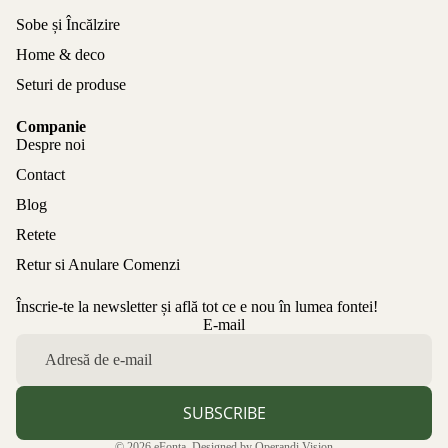
Sobe și Încălzire
Home & deco
Seturi de produse
Companie
Despre noi
Contact
Blog
Retete
Retur si Anulare Comenzi
Înscrie-te la newsletter și află tot ce e nou în lumea fontei!
Politica de confidențialitate
E-mail
Politica de rambursare
Termeni de utilizare
Politica de expediere
SUBSCRIBE
Informații de contact
© 2026
eFonta
. Designed by
Operandi Vision