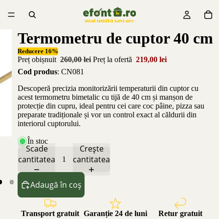
Termometru de cuptor 40 cm
Reducere 16%
Preț obișnuit
260,00 lei
Preț la ofertă
219,00 lei
Cod produs
: CN081
Descoperă precizia monitorizării temperaturii din cuptor cu
acest termometru bimetalic cu tijă de 40 cm și manșon de
protecție din cupru, ideal pentru cei care coc pâine, pizza sau
preparate tradiționale și vor un control exact al căldurii din
interiorul cuptorului.
În stoc
Scade
Crește
cantitatea
cantitatea
Adaugă în coș
Transport gratuit
Garanție 24 de luni
Retur gratuit