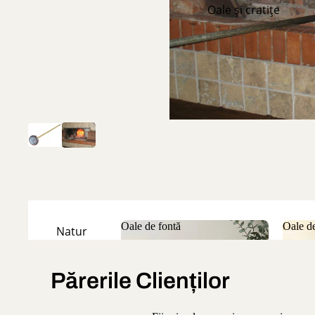
Oale și cratițe
Oale de fontă
Oale de
Natur
Oale de fontă
Oale
Emailate
Părerile Clienților