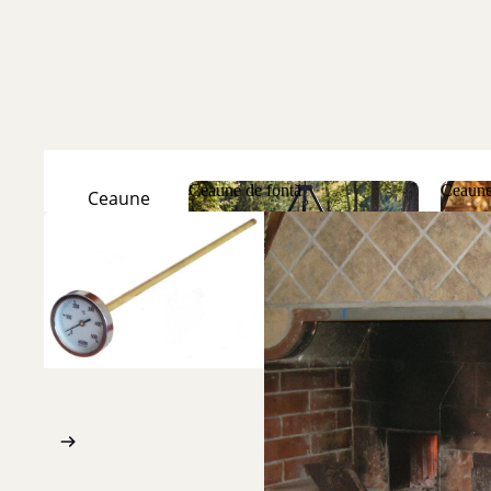
Ceaune de fontă
Ceaune
Ceaune
Natur
Ceaune de fontă
Ceau
Ceaune
Emailate
Discuri
de fontă