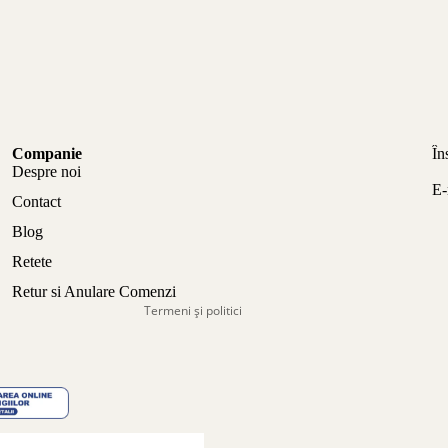
Politica de confidențialitate
Companie
În
Politica de rambursare
Despre noi
E-
Termeni de utilizare
Contact
Politica de expediere
Blog
Informații de contact
Retete
Aviz legal
Retur si Anulare Comenzi
Termeni și politici