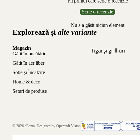
Fii primul care scrie o recenzie
Scrie o recenzie
Nu s-a găsit niciun element
Explorează și
alte variante
Magazin
Tigăi și grill-uri
Gătit în bucătărie
Gătit în aer liber
Sobe și Încălzire
Home & deco
Seturi de produse
© 2026
eFonta
. Designed by
Operandi Vision