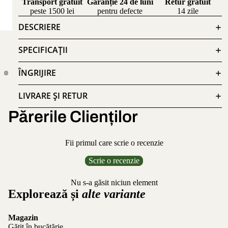
Transport gratuit
Garanție 24 de luni
Retur gratuit
peste 1500 lei
pentru defecte
14 zile
DESCRIERE
SPECIFICAȚII
ÎNGRIJIRE
LIVRARE ȘI RETUR
Părerile Clienților
Fii primul care scrie o recenzie
Scrie o recenzie
Nu s-a găsit niciun element
Explorează și
alte variante
Magazin
Gătit în bucătărie