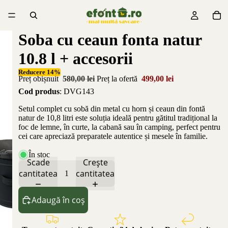
Soba cu ceaun fonta natur
10.8 l + accesorii
Reducere 14%
Preț obișnuit
580,00 lei
Preț la ofertă
499,00 lei
Cod produs
: DVG143
Setul complet cu sobă din metal cu horn și ceaun din fontă
natur de 10,8 litri este soluția ideală pentru gătitul tradițional la
foc de lemne, în curte, la cabană sau în camping, perfect pentru
cei care apreciază preparatele autentice și mesele în familie.
În stoc
Scade
Crește
cantitatea
cantitatea
Adaugă în coș