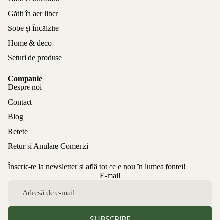
Gătit în aer liber
Sobe și Încălzire
Home & deco
Seturi de produse
Companie
Despre noi
Contact
Blog
Retete
Retur si Anulare Comenzi
Înscrie-te la newsletter și află tot ce e nou în lumea fontei!
Politica de confidențialitate
E-mail
Politica de rambursare
Termeni de utilizare
Politica de expediere
SUBSCRIBE