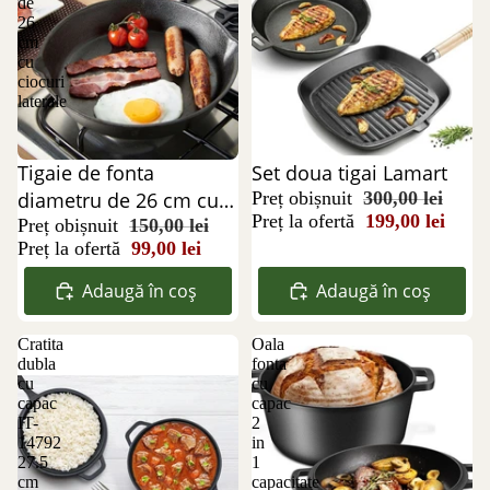
de
26
cm
cu
ciocuri
laterale
Reducere 34%
Tigaie de fonta
Reducere 34%
Set doua tigai Lamart
diametru de 26 cm cu
Preț obișnuit
300,00 lei
Preț la ofertă
199,00 lei
ciocuri laterale
Preț obișnuit
150,00 lei
Preț la ofertă
99,00 lei
Adaugă în coș
Adaugă în coș
Cratita
Oala
dubla
fonta
cu
cu
capac
capac
IT-
2
14792
in
27.5
1
cm
capacitate