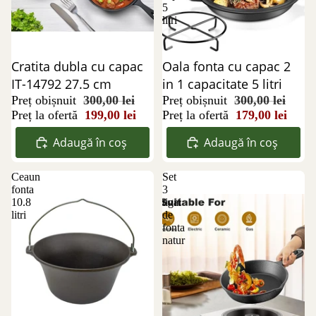
5
litri
Reducere 34%
Cratita dubla cu capac
Reducere 40%
Oala fonta cu capac 2
IT-14792 27.5 cm
in 1 capacitate 5 litri
Preț obișnuit
300,00 lei
Preț obișnuit
300,00 lei
Preț la ofertă
199,00 lei
Preț la ofertă
179,00 lei
Adaugă în coș
Adaugă în coș
Ceaun
Set
fonta
3
10.8
tigai
litri
de
fonta
natur