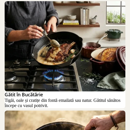
Gătit în Bucătărie
Gătit în Bucătărie
Tigăi, oale și cratițe din fontă emailată sau natur. Gătitul sănătos
începe cu vasul potrivit.
Gătit în Aer Liber