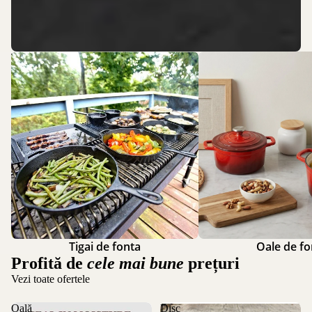
Tigai de fonta
Oale de fontă
Tigai de fonta
Oale de fo
Profită de
cele mai bune
prețuri
Vezi toate ofertele
Oală
Disc