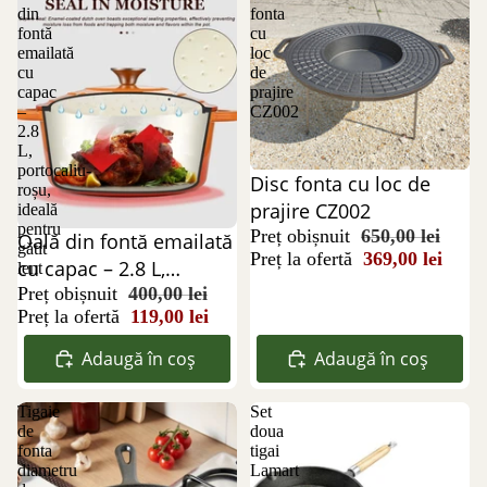
din
fonta
fontă
cu
emailată
loc
cu
de
capac
prajire
–
CZ002
2.8
L,
portocaliu-
Reducere 43%
Disc fonta cu loc de
roșu,
prajire CZ002
ideală
pentru
Preț obișnuit
650,00 lei
Reducere 70%
Oală din fontă emailată
gătit
Preț la ofertă
369,00 lei
cu capac – 2.8 L,
lent
portocaliu-roșu, ideală
Preț obișnuit
400,00 lei
Preț la ofertă
119,00 lei
pentru gătit lent
Adaugă în coș
Adaugă în coș
Tigaie
Set
de
doua
fonta
tigai
diametru
Lamart