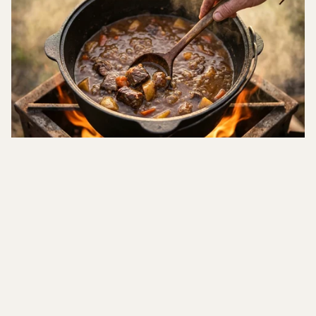
Gătit în Aer Liber
Ceaune, discuri, grill-uri și cazane. Tot ce-ți trebuie ca să gătești
afară, pe foc, ca pe vremuri.
Încălzire și Sobe