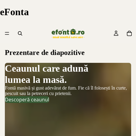
eFonta
Prezentare de diapozitive
Ceaunul care adună
U
lumea la masă.
Cr
De
Al
Fontă masivă și gust adevărat de fum. Fie că îl folosești în curte,
pescuit sau la petreceri cu prietenii.
Descoperă ceaunul