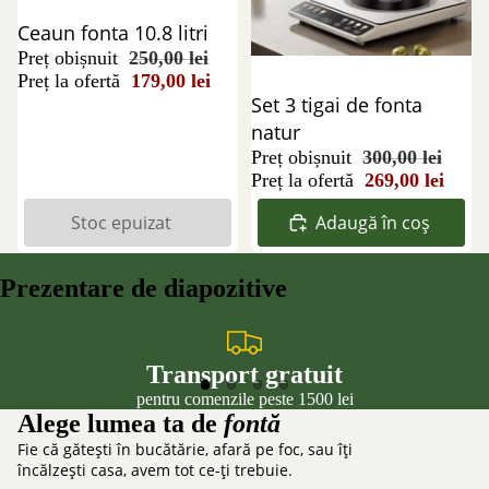
Stoc epuizat
Ceaun fonta 10.8 litri
Preț obișnuit
250,00 lei
Preț la ofertă
179,00 lei
Reducere 10%
Set 3 tigai de fonta
natur
Preț obișnuit
300,00 lei
Preț la ofertă
269,00 lei
Stoc epuizat
Adaugă în coș
Prezentare de diapozitive
Transport gratuit
pentru comenzile peste 1500 lei
Alege lumea ta de
fontă
Fie că gătești în bucătărie, afară pe foc, sau îți
încălzești casa, avem tot ce-ți trebuie.