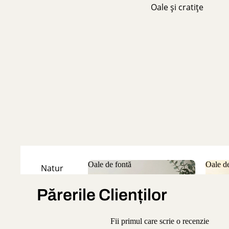
Oale și cratițe
Oale de fontă
Oale de
Natur
Oale de fontă
Oale
Emailate
Părerile Clienților
Fii primul care scrie o recenzie