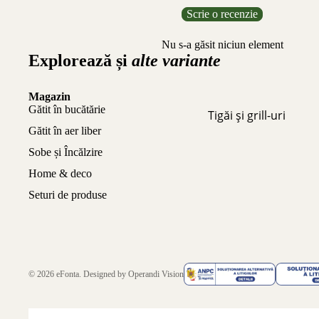
Scrie o recenzie
Nu s-a găsit niciun element
Explorează și
alte variante
Magazin
Gătit în bucătărie
Tigăi și grill-uri
Gătit în aer liber
Sobe și Încălzire
Home & deco
Seturi de produse
© 2026
eFonta
. Designed by
Operandi Vision