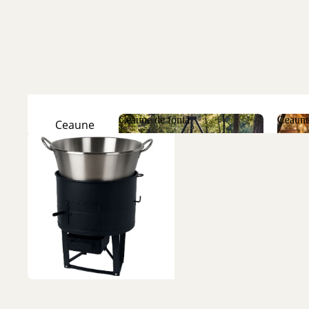
Ceaune de fontă
Ceaune
Ceaune
Natur
Ceaune de fontă
Ceau
Ceaune
Emailate
Discuri
de fontă