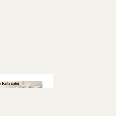
 fontă natur
 de fontă natur