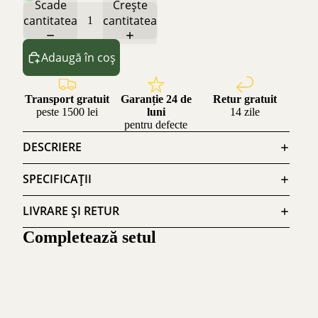
Scade
Crește
cantitatea
cantitatea
Adaugă în coș
Transport gratuit
Garanție 24 de
Retur gratuit
peste 1500 lei
luni
14 zile
pentru defecte
DESCRIERE
SPECIFICAȚII
LIVRARE ȘI RETUR
Completează setul