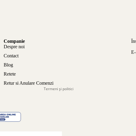
Politica de confidențialitate
Companie
În
Politica de rambursare
Despre noi
E-
Termeni de utilizare
Contact
Politica de expediere
Blog
Informații de contact
Retete
Aviz legal
Retur si Anulare Comenzi
Termeni și politici