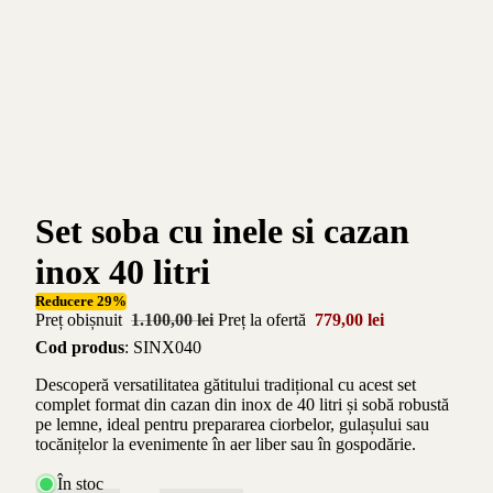
Set soba cu inele si cazan
inox 40 litri
Reducere 29%
Preț obișnuit
1.100,00 lei
Preț la ofertă
779,00 lei
Cod produs
: SINX040
Descoperă versatilitatea gătitului tradițional cu acest set
complet format din cazan din inox de 40 litri și sobă robustă
pe lemne, ideal pentru prepararea ciorbelor, gulașului sau
tocănițelor la evenimente în aer liber sau în gospodărie.
În stoc