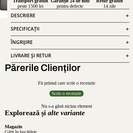
Transport gratuit
Garanție 24 de luni
Retur gratuit
peste 1500 lei
pentru defecte
14 zile
DESCRIERE
SPECIFICAȚII
ÎNGRIJIRE
LIVRARE ȘI RETUR
Părerile Clienților
Fii primul care scrie o recenzie
Scrie o recenzie
Nu s-a găsit niciun element
Explorează și
alte variante
Magazin
Gătit în bucătărie