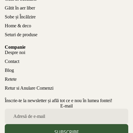
Gătit în aer liber
Sobe și Încălzire
Home & deco
Seturi de produse
Companie
Despre noi
Contact
Blog
Retete
Retur si Anulare Comenzi
Înscrie-te la newsletter și află tot ce e nou în lumea fontei!
Politica de confidențialitate
E-mail
Politica de rambursare
Termeni de utilizare
Politica de expediere
SUBSCRIBE