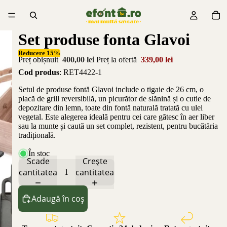
Set produse fonta Glavoi
Reducere 15%
Preț obișnuit
400,00 lei
Preț la ofertă
339,00 lei
Cod produs
: RET4422-1
Setul de produse fontă Glavoi include o tigaie de 26 cm, o
placă de grill reversibilă, un picurător de slănină și o cutie de
depozitare din lemn, toate din fontă naturală tratată cu ulei
vegetal. Este alegerea ideală pentru cei care gătesc în aer liber
sau la munte și caută un set complet, rezistent, pentru bucătăria
tradițională.
În stoc
Scade
Crește
cantitatea
cantitatea
Adaugă în coș