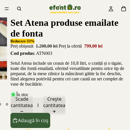
Set Atena produse emailate
de fonta
Reducere 33%
Preț obișnuit
1.200,00 lei
Preț la ofertă
799,00 lei
Cod produs
: ATN003
Setul Atena include un ceaun de 10,8 litri, o cratiță și o tigaie,
toate din fontă emailată, oferind versatilitate pentru orice tip de
preparat, de la mese zilnice la mâncăruri gătite la foc deschis,
fiind alegerea potrivită pentru cei care caută un set complet de
vase de bucătărie.
În stoc
Scade
Crește
cantitatea
cantitatea
Adaugă în coș