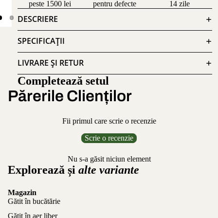
peste 1500 lei
pentru defecte
14 zile
DESCRIERE
SPECIFICAȚII
LIVRARE ȘI RETUR
Completează setul
Părerile Clienților
Fii primul care scrie o recenzie
Scrie o recenzie
Nu s-a găsit niciun element
Explorează și
alte variante
Magazin
Gătit în bucătărie
Gătit în aer liber