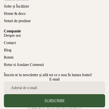
Sobe și Încălzire
Home & deco
Seturi de produse
Companie
Despre noi
Contact
Blog
Retete
Retur si Anulare Comenzi
Înscrie-te la newsletter și află tot ce e nou în lumea fontei!
Politica de confidențialitate
E-mail
Politica de rambursare
Termeni de utilizare
Politica de expediere
SUBSCRIBE
Informații de contact
© 2026
eFonta
. Designed by
Operandi Vision