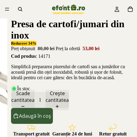
Presa de cartofi/jumari din
inox
Reducere 34%
Preț obișnuit
80,00 lei
Preț la ofertă
53,00 lei
Cod produs
: 14171
Simplifică prepararea piureului de cartofi sau a jumărilor cu
această presă din oțel inoxidabil, robustă și ușor de folosit,
ideală pentru cei care gătesc des în bucătăria de-acasă.
În stoc
Scade
Crește
cantitatea
cantitatea
Adaugă în coș
Transport gratuit
Garanție 24 de luni
Retur gratuit