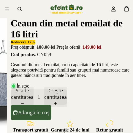
Ceaun din metal emailat de
16 litri
Reducere 17%
Preț obișnuit
180,00 lei
Preț la ofertă
149,00 lei
Cod produs
: CN059
Ceaunul din metal emailat, cu o capacitate de 16 litri, este
alegerea potrivită pentru familii sau grupuri mai numeroase care
gătesc mâncăruri tradiționale în aer liber.
În stoc
Scade
Crește
cantitatea
cantitatea
Adaugă în coș
Transport gratuit
Garanție 24 de luni
Retur gratuit