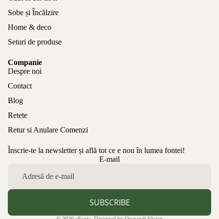
Sobe și Încălzire
Home & deco
Seturi de produse
Companie
Despre noi
Contact
Blog
Retete
Retur si Anulare Comenzi
Înscrie-te la newsletter și află tot ce e nou în lumea fontei!
Politica de confidențialitate
E-mail
Politica de rambursare
Termeni de utilizare
Politica de expediere
SUBSCRIBE
Informații de contact
© 2026
eFonta
. Designed by
Operandi Vision