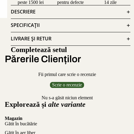
peste 1500 lei
pentru defecte
14 zile
DESCRIERE
SPECIFICAȚII
LIVRARE ȘI RETUR
Completează setul
Părerile Clienților
Fii primul care scrie o recenzie
Scrie o recenzie
Nu s-a găsit niciun element
Explorează și
alte variante
Magazin
Gătit în bucătărie
Gătit în aer liber