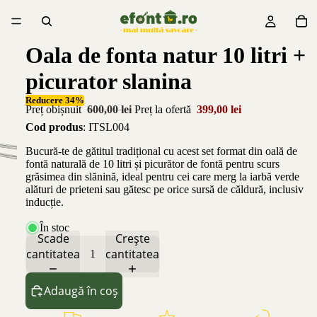
Oala de fonta natur 10 litri +
picurator slanina
Reducere 34%
Preț obișnuit
600,00 lei
Preț la ofertă
399,00 lei
Cod produs
: ITSL004
Bucură-te de gătitul tradițional cu acest set format din oală de
fontă naturală de 10 litri și picurător de fontă pentru scurs
grăsimea din slănină, ideal pentru cei care merg la iarbă verde
alături de prieteni sau gătesc pe orice sursă de căldură, inclusiv
inducție.
În stoc
Scade
Crește
cantitatea
cantitatea
Adaugă în coș