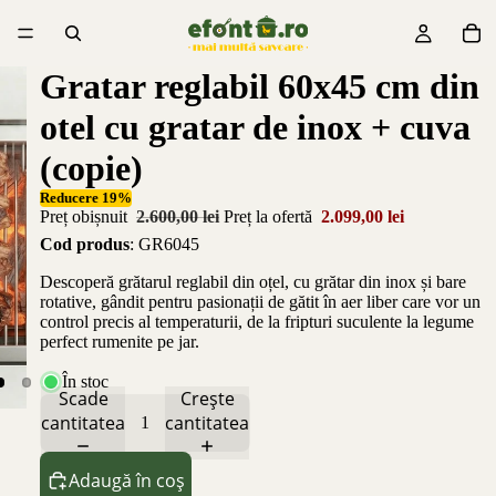
Gratar reglabil 60x45 cm din
otel cu gratar de inox + cuva
(copie)
Reducere 19%
Preț obișnuit
2.600,00 lei
Preț la ofertă
2.099,00 lei
Cod produs
: GR6045
Descoperă grătarul reglabil din oțel, cu grătar din inox și bare
rotative, gândit pentru pasionații de gătit în aer liber care vor un
control precis al temperaturii, de la fripturi suculente la legume
perfect rumenite pe jar.
În stoc
Scade
Crește
cantitatea
cantitatea
Adaugă în coș