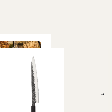
 de fontă natur
ne de fontă natur