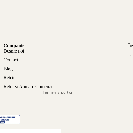
Politica de confidențialitate
Companie
În
Politica de rambursare
Despre noi
E-
Termeni de utilizare
Contact
Politica de expediere
Blog
Informații de contact
Retete
Aviz legal
Retur si Anulare Comenzi
Termeni și politici