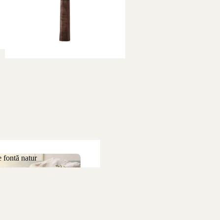
 fontă natur
 de fontă natur