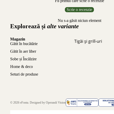
Fii primul care scrie o recenzie
Scrie o recenzie
Nu s-a găsit niciun element
Explorează și
alte variante
Magazin
Tigăi și grill-uri
Gătit în bucătărie
Gătit în aer liber
Sobe și Încălzire
Home & deco
Seturi de produse
© 2026
eFonta
. Designed by
Operandi Vision