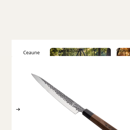
Ceaune de fontă
Ceaune
Ceaune
Natur
Ceaune de fontă
Ceau
Ceaune
Emailate
Discuri
de fontă