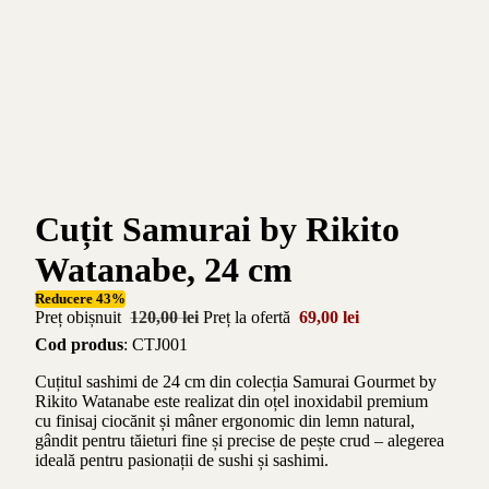
Cuțit Samurai by Rikito
Watanabe, 24 cm
Reducere 43%
Preț obișnuit
120,00 lei
Preț la ofertă
69,00 lei
Cod produs
: CTJ001
Cuțitul sashimi de 24 cm din colecția Samurai Gourmet by
Rikito Watanabe este realizat din oțel inoxidabil premium
cu finisaj ciocănit și mâner ergonomic din lemn natural,
gândit pentru tăieturi fine și precise de pește crud – alegerea
ideală pentru pasionații de sushi și sashimi.