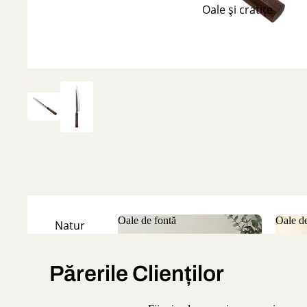
Oale și cratițe
Oale de fontă
Oale de
Natur
Oale de fontă
Oale
Emailate
Părerile Clienților