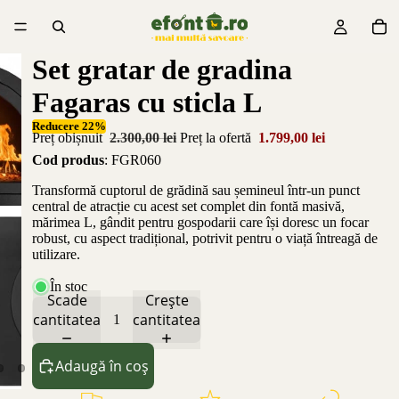
Set gratar de gradina
Fagaras cu sticla L
Reducere 22%
Preț obișnuit
2.300,00 lei
Preț la ofertă
1.799,00 lei
Cod produs
: FGR060
Transformă cuptorul de grădină sau șemineul într-un punct
central de atracție cu acest set complet din fontă masivă,
mărimea L, gândit pentru gospodarii care își doresc un focar
robust, cu aspect tradițional, potrivit pentru o viață întreagă de
utilizare.
În stoc
Scade
Crește
cantitatea
cantitatea
Adaugă în coș