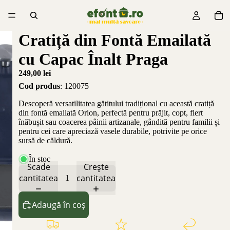
Cratiță din Fontă Emailată
cu Capac Înalt Praga
249,00 lei
Cod produs
: 120075
Descoperă versatilitatea gătitului tradițional cu această cratiță
din fontă emailată Orion, perfectă pentru prăjit, copt, fiert
înăbușit sau coacerea pâinii artizanale, gândită pentru familii și
pentru cei care apreciază vasele durabile, potrivite pe orice
sursă de căldură.
În stoc
Scade
Crește
cantitatea
cantitatea
Adaugă în coș