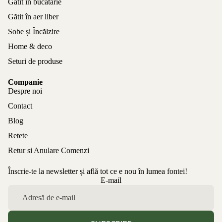
Gătit în bucătărie
Gătit în aer liber
Sobe și Încălzire
Home & deco
Seturi de produse
Companie
Despre noi
Contact
Blog
Retete
Retur si Anulare Comenzi
Înscrie-te la newsletter și află tot ce e nou în lumea fontei!
Politica de confidențialitate
E-mail
Politica de rambursare
Termeni de utilizare
Politica de expediere