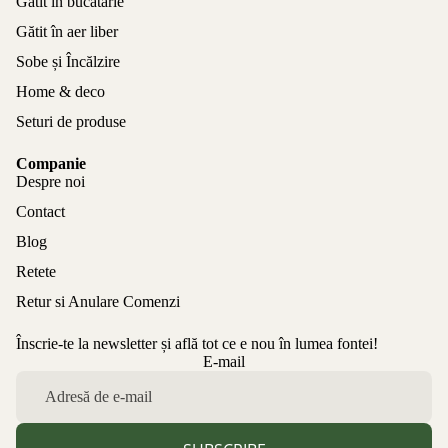
Gătit în bucătărie
Gătit în aer liber
Sobe și Încălzire
Home & deco
Seturi de produse
Companie
Despre noi
Contact
Blog
Retete
Retur si Anulare Comenzi
Înscrie-te la newsletter și află tot ce e nou în lumea fontei!
Politica de confidențialitate
E-mail
Politica de rambursare
Termeni de utilizare
Politica de expediere