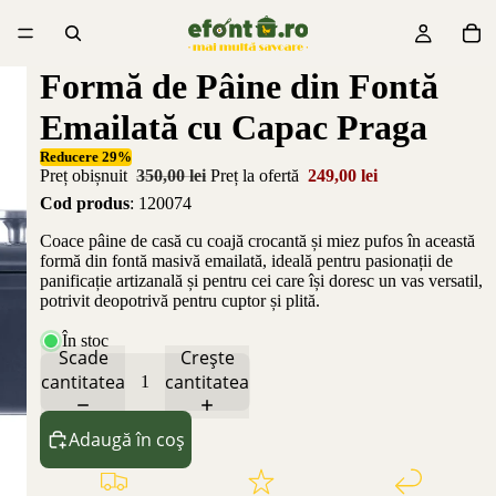
Formă de Pâine din Fontă
Emailată cu Capac Praga
Reducere 29%
Preț obișnuit
350,00 lei
Preț la ofertă
249,00 lei
Cod produs
: 120074
Coace pâine de casă cu coajă crocantă și miez pufos în această
formă din fontă masivă emailată, ideală pentru pasionații de
panificație artizanală și pentru cei care își doresc un vas versatil,
potrivit deopotrivă pentru cuptor și plită.
În stoc
Scade
Crește
cantitatea
cantitatea
Adaugă în coș