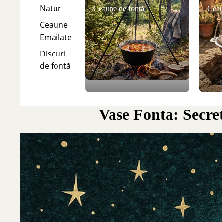
Natur
Ceaune de fontă
Ceau
Ceaune
Emailate
Discuri
de fontă
Vase Fonta: Secret