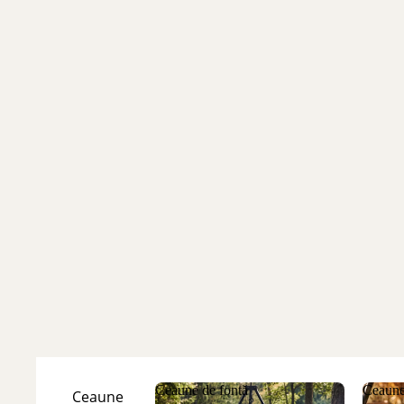
Ceaune de fontă
Ceaune
Ceaune