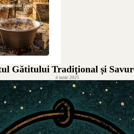
ne de fontă natur
ul Gătitului Tradițional și Savur
4 iunie 2025