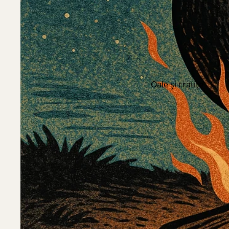
Oale și cratițe