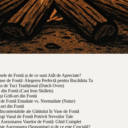
ele de Fontă și de ce sunt Atât de Apreciate?
ase de Fontă: Alegerea Perfectă pentru Bucătăria Ta
n de Tuci Tradițional (Dutch Oven)
 din Fontă (Cast Iron Skillets)
 și Grill-uri din Fontă
 de Fontă Emailate vs. Neemailate (Natur)
uri din Fontă
 Incontestabile ale Gătitului în Vase de Fontă
gi Vasul de Fontă Potrivit Nevoilor Tale
și Asezonarea Vaselor de Fontă: Ghid Complet
ste Asezonarea (Seasoning) și de ce este Crucială?