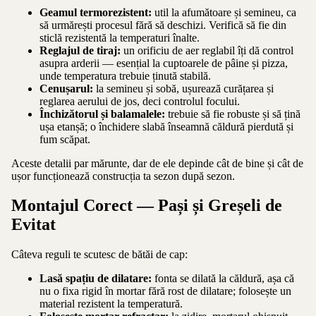
Geamul termorezistent:
util la afumătoare și semineu, ca
să urmărești procesul fără să deschizi. Verifică să fie din
sticlă rezistentă la temperaturi înalte.
Reglajul de tiraj:
un orificiu de aer reglabil îți dă control
asupra arderii — esențial la cuptoarele de pâine și pizza,
unde temperatura trebuie ținută stabilă.
Cenușarul:
la semineu și sobă, ușurează curățarea și
reglarea aerului de jos, deci controlul focului.
Închizătorul și balamalele:
trebuie să fie robuste și să țină
ușa etanșă; o închidere slabă înseamnă căldură pierdută și
fum scăpat.
Aceste detalii par mărunte, dar de ele depinde cât de bine și cât de
ușor funcționează construcția ta sezon după sezon.
Montajul Corect — Pași și Greșeli de
Evitat
Câteva reguli te scutesc de bătăi de cap:
Lasă spațiu de dilatare:
fonta se dilată la căldură, așa că
nu o fixa rigid în mortar fără rost de dilatare; folosește un
material rezistent la temperatură.