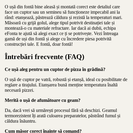
O ușă din fontă bine aleasă și montată corect este detaliul care
face un cuptor sau un semineu să funcționeze impecabil ani la
rând: etanșează, păstrează căldura și rezistă la temperaturi mari.
Măsoară cu grijă golul, alege tipul potrivit destinației tale și
montează-o cu materiale refractare. Iar dacă ai dubii, echipa
eFonta te ajută să alegi exact ce ți se potrivește. Vezi întreaga
gamă de uși din fontă și alege cu încredere piesa potrivită
construcției tale. E fontă, doar fontă!
Întrebări frecvente (FAQ)
Ce ușă aleg pentru un cuptor de pizza în grădină?
O ușă de cuptor pe vatră, robustă și etanșă, ideal cu posibilitate de
reglare a tirajului. Etanșarea bună menține temperatura înaltă
necesară pizzei.
Merită o ușă de afumătoare cu geam?
Da, dacă vrei să urmărești procesul fără să deschizi. Geamul
termorezistent îți arată culoarea preparatelor, păstrând fumul și
căldura înăuntru.
Cum măsor corect înainte să comand?