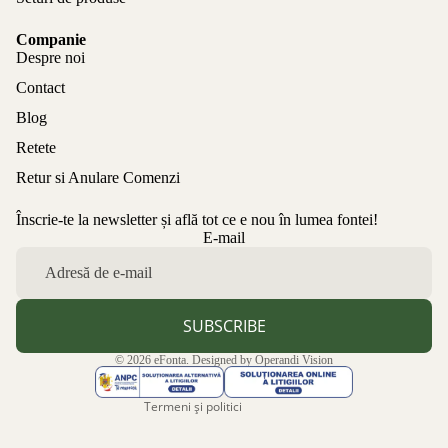
Companie
Despre noi
Contact
Blog
Retete
Retur si Anulare Comenzi
Înscrie-te la newsletter și află tot ce e nou în lumea fontei!
Politica de confidențialitate
E-mail
Politica de rambursare
Termeni de utilizare
Politica de expediere
SUBSCRIBE
Informații de contact
© 2026
eFonta
. Designed by
Operandi Vision
Aviz legal
Termeni și politici