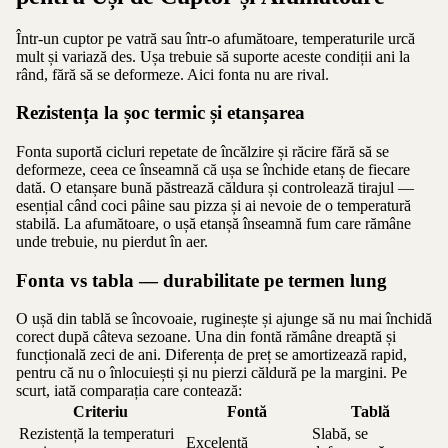
Într-un cuptor pe vatră sau într-o afumătoare, temperaturile urcă
mult și variază des. Ușa trebuie să suporte aceste condiții ani la
rând, fără să se deformeze. Aici fonta nu are rival.
Rezistența la șoc termic și etanșarea
Fonta suportă cicluri repetate de încălzire și răcire fără să se
deformeze, ceea ce înseamnă că ușa se închide etanș de fiecare
dată. O etanșare bună păstrează căldura și controlează tirajul —
esențial când coci pâine sau pizza și ai nevoie de o temperatură
stabilă. La afumătoare, o ușă etanșă înseamnă fum care rămâne
unde trebuie, nu pierdut în aer.
Fonta vs tabla — durabilitate pe termen lung
O ușă din tablă se încovoaie, ruginește și ajunge să nu mai închidă
corect după câteva sezoane. Una din fontă rămâne dreaptă și
funcțională zeci de ani. Diferența de preț se amortizează rapid,
pentru că nu o înlocuiești și nu pierzi căldură pe la margini. Pe
scurt, iată comparația care contează:
Criteriu
Fontă
Tablă
Rezistență la temperaturi
Slabă, se
Excelentă