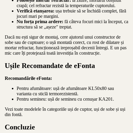
Folosește mortar refractar:
la zidire, mortarul obișnuit
crapă; cel refractar rezistă la temperaturile cuptorului.
Verifică etanșarea:
ușa trebuie să se închidă complet, fără
jocuri mari pe margini.
Nu forța prima ardere:
fă câteva focuri mici la început, ca
structura să se „așeze" treptat.
Dacă nu ești sigur de montaj, cere ajutorul unui constructor de
sobe sau de cuptoare; o ușă montată corect, cu rost de dilatare și
mortar refractar, funcționează ireproșabil decenii întregi. E un pas
mic care îți protejează toată investiția în construcție.
Ușile Recomandate de eFonta
Recomandările eFonta:
Pentru afumătoare:
ușă de afumătoare KL50x80
sau
varianta
cu sticlă termorezistentă
.
Pentru semineu:
ușă de semineu cu cenușar KA201
.
Vezi toate modelele în categoriile uși de cuptor, uși de sobe și uși
din fontă.
Concluzie