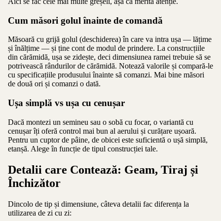
Aici se fac cele mai multe greșeli, așa că merită atenție.
Cum măsori golul înainte de comandă
Măsoară cu grijă golul (deschiderea) în care va intra ușa — lățime
și înălțime — și ține cont de modul de prindere. La construcțiile
din cărămidă, ușa se zidește, deci dimensiunea ramei trebuie să se
potrivească rândurilor de cărămidă. Notează valorile și compară-le
cu specificațiile produsului înainte să comanzi. Mai bine măsori
de două ori și comanzi o dată.
Ușa simplă vs ușa cu cenușar
Dacă montezi un semineu sau o sobă cu focar, o variantă cu
cenușar îți oferă control mai bun al aerului și curățare ușoară.
Pentru un cuptor de pâine, de obicei este suficientă o ușă simplă,
etanșă. Alege în funcție de tipul construcției tale.
Detalii care Contează: Geam, Tiraj și
Închizător
Dincolo de tip și dimensiune, câteva detalii fac diferența la
utilizarea de zi cu zi: