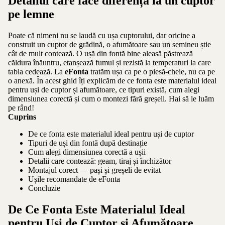
Detaliul care face diferența la un cuptor
pe lemne
Poate că nimeni nu se laudă cu ușa cuptorului, dar oricine a
construit un cuptor de grădină, o afumătoare sau un semineu știe
cât de mult contează. O ușă din fontă bine aleasă păstrează
căldura înăuntru, etanșează fumul și rezistă la temperaturi la care
tabla cedează. La
eFonta
tratăm ușa ca pe o piesă-cheie, nu ca pe
o anexă. În acest ghid îți explicăm de ce fonta este materialul ideal
pentru uși de cuptor și afumătoare, ce tipuri există, cum alegi
dimensiunea corectă și cum o montezi fără greșeli. Hai să le luăm
pe rând!
Cuprins
De ce fonta este materialul ideal pentru uși de cuptor
Tipuri de uși din fontă după destinație
Cum alegi dimensiunea corectă a ușii
Detalii care contează: geam, tiraj și închizător
Montajul corect — pași și greșeli de evitat
Ușile recomandate de eFonta
Concluzie
De Ce Fonta Este Materialul Ideal
pentru Uși de Cuptor și Afumătoare