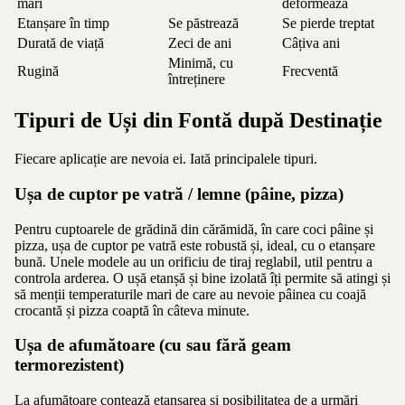
mari
deformează
Etanșare în timp
Se păstrează
Se pierde treptat
Durată de viață
Zeci de ani
Câțiva ani
Minimă, cu
Rugină
Frecventă
întreținere
Tipuri de Uși din Fontă după Destinație
Fiecare aplicație are nevoia ei. Iată principalele tipuri.
Ușa de cuptor pe vatră / lemne (pâine, pizza)
Pentru cuptoarele de grădină din cărămidă, în care coci pâine și
pizza, ușa de cuptor pe vatră este robustă și, ideal, cu o etanșare
bună. Unele modele au un orificiu de tiraj reglabil, util pentru a
controla arderea. O ușă etanșă și bine izolată îți permite să atingi și
să menții temperaturile mari de care au nevoie pâinea cu coajă
crocantă și pizza coaptă în câteva minute.
Ușa de afumătoare (cu sau fără geam
termorezistent)
La afumătoare contează etanșarea și posibilitatea de a urmări