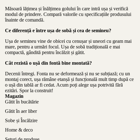
Măsoară lățimea și înălțimea golului în care intră ușa și verifică
modul de prindere. Compară valorile cu specificațiile produsului
înainte de comandă.
Ce diferență e între ușa de sobă și cea de semineu?
Ușa de semineu vine de obicei cu cenușar și uneori cu geam mai
mare, pentru a urmări focul. Ușa de sobă tradițională e mai
compactă, gândită pentru încălzit și gătit.
Cât rezistă o ușă din fontă bine montată?
Decenii întregi. Fonta nu se deformează și nu se subțiază; cu un
montaj corect, ușa rămâne etanșă și funcțională mult timp după ce
o ușă din tablă ar fi cedat. Acum poți alege ușa potrivită fără
ezitări. Spor la construit!
Magazin
Gătit în bucătărie
Gătit în aer liber
Sobe și Încălzire
Home & deco
Seturi de produse