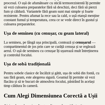
procesul. O
ușă de afumătoare cu sticlă termorezistentă
îți permite
să vezi culoarea preparatelor fără să deschizi, deci fără să pierzi
fum și căldură. Variantele fără geam sunt mai simple și foarte
rezistente. Pentru afumat la rece sau la cald, o ușă etanșă menține
constant fumul și temperatura, ceea ce se vede direct în gustul și
culoarea preparatelor.
Ușa de semineu (cu cenușar, cu geam lateral)
La semineu, pe lângă ușa principală, contează și
cenușarul
—
compartimentul de jos prin care se curăță cenușa și se reglează
aerul. O
ușă de semineu cu cenușar
îți ușurează mult întreținerea
și controlul focului.
Ușa de sobă tradițională
Pentru sobele clasice de încălzit și gătit, ușa de sobă din fontă, cu
sau fără geam, este alegerea sigură. Geamul îți permite să vezi
flacăra și să te bucuri de atmosfera focului, păstrând în același
timp căldura în cameră.
Cum Alegi Dimensiunea Corectă a Ușii