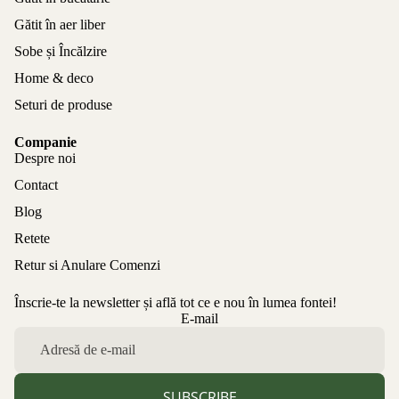
Gătit în aer liber
Sobe și Încălzire
Home & deco
Seturi de produse
Companie
Despre noi
Contact
Blog
Retete
Retur si Anulare Comenzi
Înscrie-te la newsletter și află tot ce e nou în lumea fontei!
Politica de confidențialitate
E-mail
Politica de rambursare
Termeni de utilizare
Politica de expediere
SUBSCRIBE