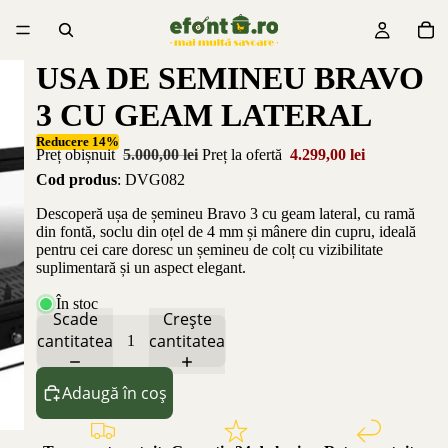
USA DE SEMINEU BRAVO
3 CU GEAM LATERAL
Reducere 14%
Preț obișnuit
5.000,00 lei
Preț la ofertă
4.299,00 lei
Cod produs
: DVG082
Descoperă ușa de șemineu Bravo 3 cu geam lateral, cu ramă
din fontă, soclu din oțel de 4 mm și mânere din cupru, ideală
pentru cei care doresc un șemineu de colț cu vizibilitate
suplimentară și un aspect elegant.
În stoc
Scade
Crește
cantitatea
cantitatea
Adaugă în coș