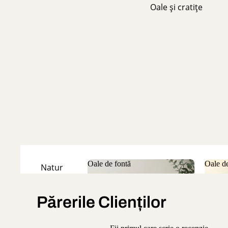
Oale și cratițe
Oale de fontă
Oale de
Natur
Oale de fontă
Oale
Emailate
Părerile Clienților