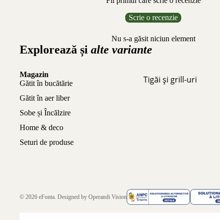
Fii primul care scrie o recenzie
Scrie o recenzie
Nu s-a găsit niciun element
Explorează și
alte variante
Magazin
Tigăi și grill-uri
Gătit în bucătărie
Gătit în aer liber
Sobe și Încălzire
Home & deco
Seturi de produse
© 2026
eFonta
. Designed by
Operandi Vision