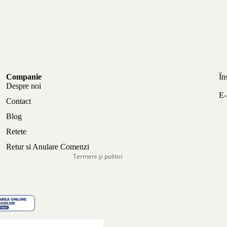
Politica de confidențialitate
Companie
În
Politica de rambursare
Despre noi
E-
Termeni de utilizare
Contact
Politica de expediere
Blog
Informații de contact
Retete
Aviz legal
Retur si Anulare Comenzi
Termeni și politici