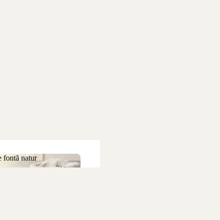
 fontă natur
 de fontă natur