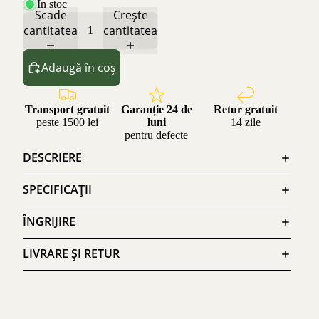
În stoc
Scade
Crește
cantitatea
cantitatea
Adaugă în coș
Transport gratuit
Garanție 24 de
Retur gratuit
peste 1500 lei
luni
14 zile
pentru defecte
DESCRIERE
SPECIFICAȚII
ÎNGRIJIRE
LIVRARE ȘI RETUR