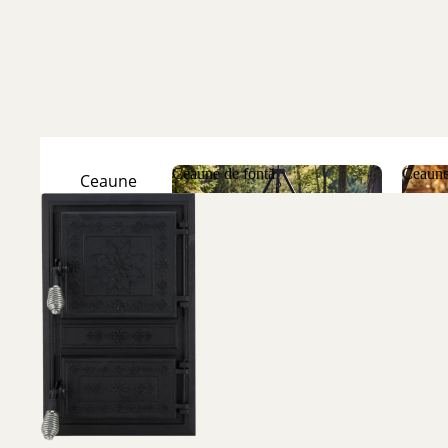
Ceaune de fontă
Ceaune
Ceaune
Natur
Ceaune de fontă
Ceau
Ceaune
Emailate
Discuri
de fontă