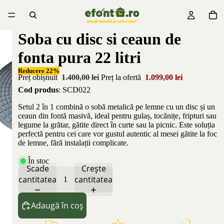
Soba cu disc si ceaun de
fonta pura 22 litri
Reducere 22%
Preț obișnuit
1.400,00 lei
Preț la ofertă
1.099,00 lei
Cod produs
: SCD022
Setul 2 în 1 combină o sobă metalică pe lemne cu un disc și un
ceaun din fontă masivă, ideal pentru gulaș, tocănițe, fripturi sau
legume la grătar, gătite direct în curte sau la picnic. Este soluția
perfectă pentru cei care vor gustul autentic al mesei gătite la foc
de lemne, fără instalații complicate.
În stoc
Scade
Crește
cantitatea
cantitatea
Adaugă în coș