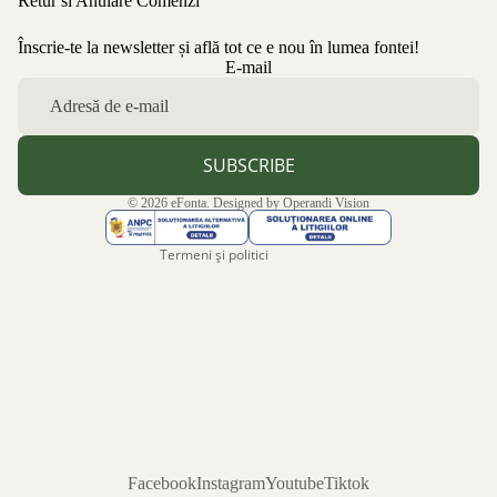
Retur si Anulare Comenzi
Înscrie-te la newsletter și află tot ce e nou în lumea fontei!
Politica de confidențialitate
E-mail
Politica de rambursare
Termeni de utilizare
Politica de expediere
SUBSCRIBE
Informații de contact
© 2026
eFonta
. Designed by
Operandi Vision
Aviz legal
Termeni și politici
Facebook
Instagram
Youtube
Tiktok