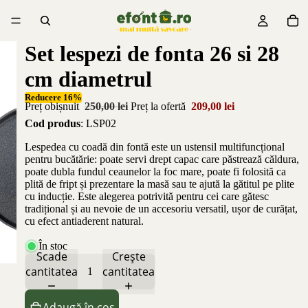
Set lespezi de fonta 26 si 28
cm diametrul
Reducere 16%
Preț obișnuit
250,00 lei
Preț la ofertă
209,00 lei
Cod produs
: LSP02
Lespedea cu coadă din fontă este un ustensil multifuncțional
pentru bucătărie: poate servi drept capac care păstrează căldura,
poate dubla fundul ceaunelor la foc mare, poate fi folosită ca
plită de fript și prezentare la masă sau te ajută la gătitul pe plite
cu inducție. Este alegerea potrivită pentru cei care gătesc
tradițional și au nevoie de un accesoriu versatil, ușor de curățat,
cu efect antiaderent natural.
În stoc
Scade
Crește
cantitatea
cantitatea
Adaugă în coș