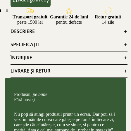
Transport gratuit
Garanție 24 de luni
Retur gratuit
peste 1500 lei
pentru defecte
14 zile
DESCRIERE
SPECIFICAȚII
ÎNGRIJIRE
LIVRARE ȘI RETUR
Produsul,
pe bune
.
Fără povești.
Nu poți să atingi produsul printr-un ecran. Dar poți să-l
vezi în mâinile cuiva care gătește pe fontă în fiecare zi,
care știe cât cântărește, cum se simte, și pentru ce
merită. Asta e cel mai aproape de „probat în magazin"