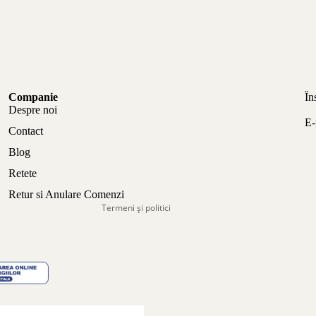
Politica de confidențialitate
Companie
În
Politica de rambursare
Despre noi
E-
Termeni de utilizare
Contact
Politica de expediere
Blog
Informații de contact
Retete
Aviz legal
Retur si Anulare Comenzi
Termeni și politici