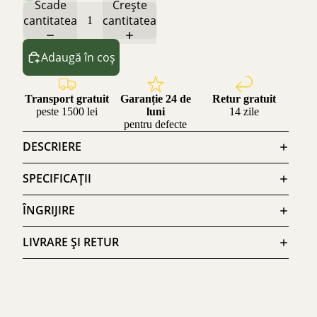
Scade
Crește
cantitatea
cantitatea
Adaugă în coș
Transport gratuit
Garanție 24 de
Retur gratuit
peste 1500 lei
luni
14 zile
pentru defecte
DESCRIERE
SPECIFICAȚII
ÎNGRIJIRE
LIVRARE ȘI RETUR