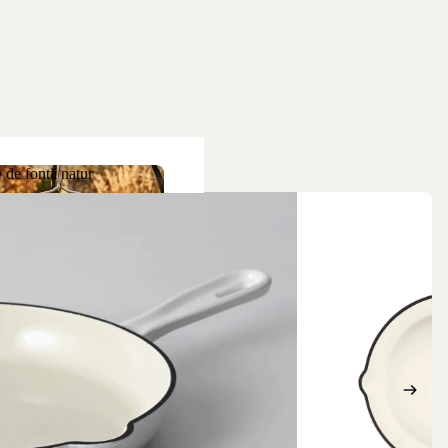
 de fontă natur
ne de fontă natur