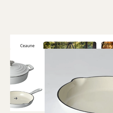
Ceaune de fontă
Ceaune
Ceaune
Natur
Ceaune de fontă
Ceau
Ceaune
Emailate
Discuri
de fontă