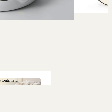
 fontă natur
 de fontă natur