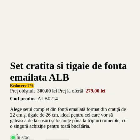
Set cratita si tigaie de fonta
emailata ALB
Reducere 7%
Preț obișnuit
300,00 lei
Preț la ofertă
279,00 lei
Cod produs
: ALB0214
Alege setul complet din fontă emailată format din cratiță de
22 cm și tigaie de 26 cm, ideal pentru cei care vor să
gătească de la sosuri și tocănițe până la fripturi rumenite, cu
o singură achiziție pentru toată bucătăria.
În stoc