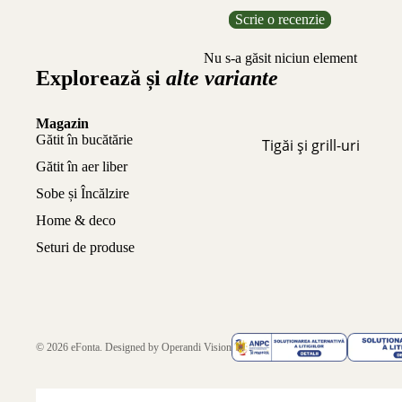
Scrie o recenzie
Nu s-a găsit niciun element
Explorează și
alte variante
Magazin
Gătit în bucătărie
Tigăi și grill-uri
Gătit în aer liber
Sobe și Încălzire
Home & deco
Seturi de produse
© 2026
eFonta
. Designed by
Operandi Vision