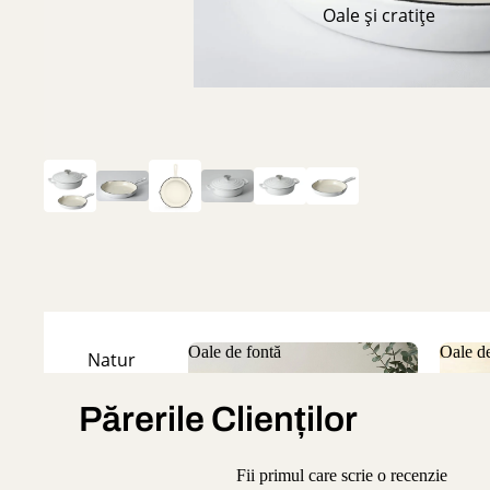
Oale și cratițe
Oale de fontă
Oale de
Natur
Oale de fontă
Oale
Emailate
Părerile Clienților
Fii primul care scrie o recenzie