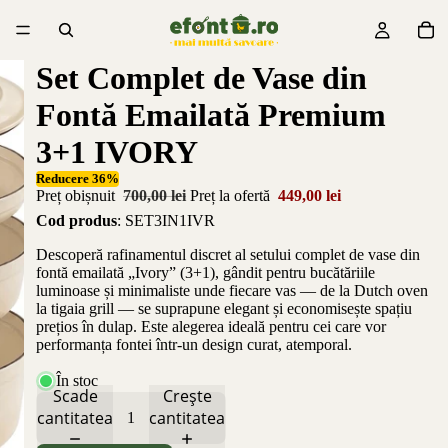
Set Complet de Vase din
Fontă Emailată Premium
3+1 IVORY
Reducere 36%
Preț obișnuit
700,00 lei
Preț la ofertă
449,00 lei
Cod produs
: SET3IN1IVR
Descoperă rafinamentul discret al setului complet de vase din
fontă emailată „Ivory” (3+1), gândit pentru bucătăriile
luminoase și minimaliste unde fiecare vas — de la Dutch oven
la tigaia grill — se suprapune elegant și economisește spațiu
prețios în dulap. Este alegerea ideală pentru cei care vor
performanța fontei într-un design curat, atemporal.
În stoc
Scade
Crește
cantitatea
cantitatea