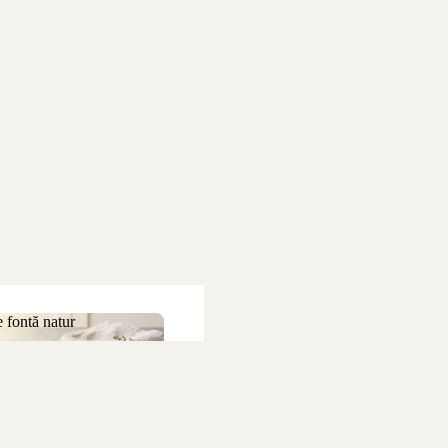
 fontă natur
 de fontă natur