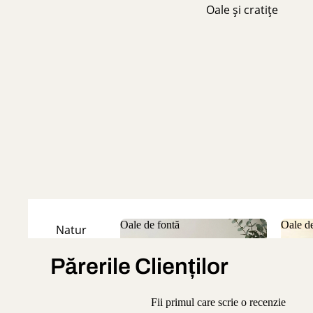
Oale și cratițe
Oale de fontă
Oale de
Natur
Oale de fontă
Oale
Emailate
Părerile Clienților
Fii primul care scrie o recenzie