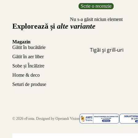
Scrie o recenzie
Nu s-a găsit niciun element
Explorează și
alte variante
Magazin
Gătit în bucătărie
Tigăi și grill-uri
Gătit în aer liber
Sobe și Încălzire
Home & deco
Seturi de produse
© 2026
eFonta
. Designed by
Operandi Vision