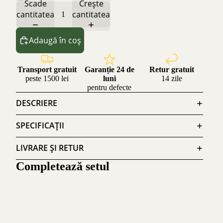
Scade
Crește
cantitatea
cantitatea
Adaugă în coș
Transport gratuit
Garanție 24 de
Retur gratuit
peste 1500 lei
luni
14 zile
pentru defecte
DESCRIERE
SPECIFICAȚII
LIVRARE ȘI RETUR
Completează setul