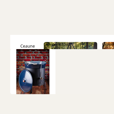
Ceaune de fontă
Ceaune
Ceaune
Natur
Ceaune de fontă
Ceau
Ceaune
Emailate
Discuri
de fontă