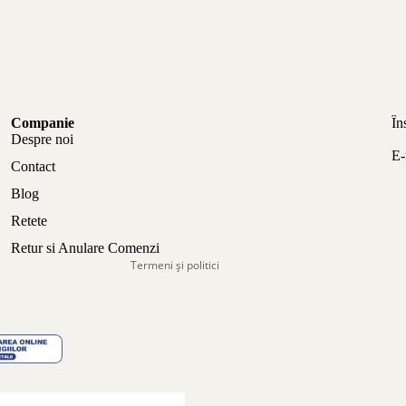
Politica de confidențialitate
Companie
În
Politica de rambursare
Despre noi
E-
Termeni de utilizare
Contact
Politica de expediere
Blog
Informații de contact
Retete
Aviz legal
Retur si Anulare Comenzi
Termeni și politici