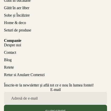
Gătit în bucătărie
Gătit în aer liber
Sobe și Încălzire
Home & deco
Seturi de produse
Companie
Despre noi
Contact
Blog
Retete
Retur si Anulare Comenzi
Înscrie-te la newsletter și află tot ce e nou în lumea fontei!
Politica de confidențialitate
E-mail
Politica de rambursare
Termeni de utilizare
Politica de expediere