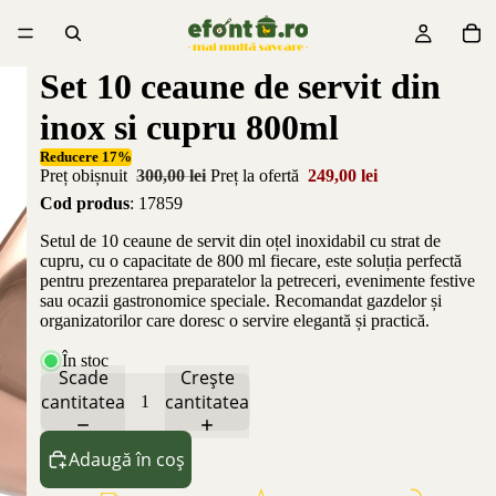
Set 10 ceaune de servit din
inox si cupru 800ml
Reducere 17%
Preț obișnuit
300,00 lei
Preț la ofertă
249,00 lei
Cod produs
: 17859
Setul de 10 ceaune de servit din oțel inoxidabil cu strat de
cupru, cu o capacitate de 800 ml fiecare, este soluția perfectă
pentru prezentarea preparatelor la petreceri, evenimente festive
sau ocazii gastronomice speciale. Recomandat gazdelor și
organizatorilor care doresc o servire elegantă și practică.
În stoc
Scade
Crește
cantitatea
cantitatea
Adaugă în coș